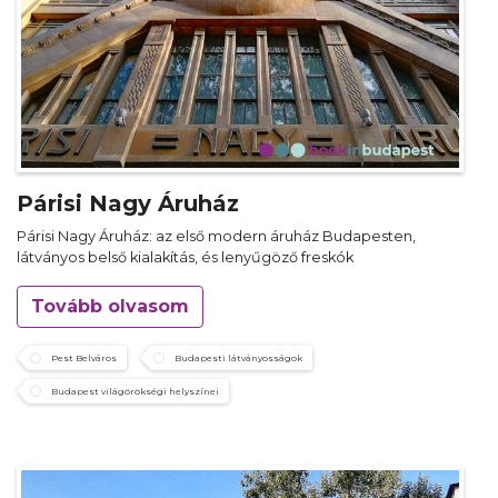
Párisi Nagy Áruház
Párisi Nagy Áruház: az első modern áruház Budapesten,
látványos belső kialakítás, és lenyűgöző freskók
Tovább olvasom
Pest Belváros
Budapesti látványosságok
Budapest világörökségi helyszínei