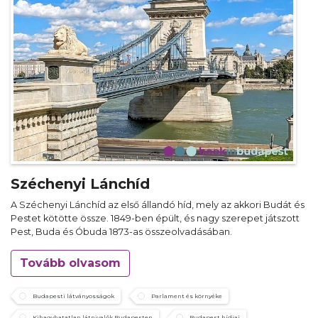
Széchenyi Lánchíd
A Széchenyi Lánchíd az első állandó híd, mely az akkori Budát és
Pestet kötötte össze. 1849-ben épült, és nagy szerepet játszott
Pest, Buda és Óbuda 1873-as összeolvadásában.
Tovább olvasom
Budapesti látványosságok
Parlament és környéke
Kihagyhatatlan látnivalók Budapesten
Budapest hídjai