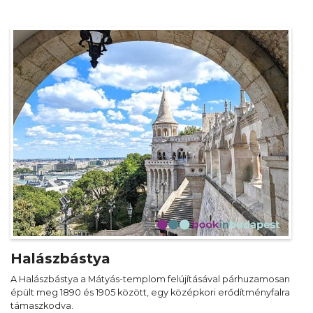
Halászbástya
A Halászbástya a Mátyás-templom felújításával párhuzamosan
épült meg 1890 és 1905 között, egy középkori erődítményfalra
támaszkodva.