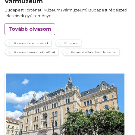
Vármúzeum
Budapest Történeti Múzeum (Vármúzeum) Budapest régészeti
leleteinek gyűjteménye.
Tovább olvasom
Budapesti látványosságok
Várnegyed
Budapesti múzeumok, galériák
Budapest világörökségi helyszínei