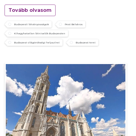
Tovább olvasom
Budapesti látványosságok
Pest Belváros
Kihagyhatatlan látnivalók Budapesten
Budapest világörökségi helyszínei
Budapest terei