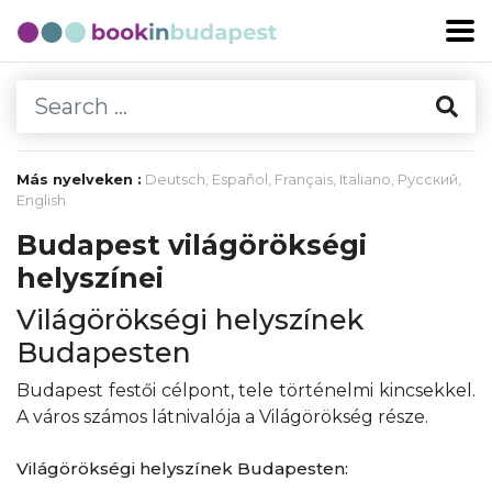
Más nyelveken :
Deutsch
,
Español
,
Français
,
Italiano
,
Русский
,
English
Budapest világörökségi
helyszínei
Világörökségi helyszínek
Budapesten
Budapest festői célpont, tele történelmi kincsekkel.
A város számos látnivalója a Világörökség része.
Világörökségi helyszínek Budapesten: