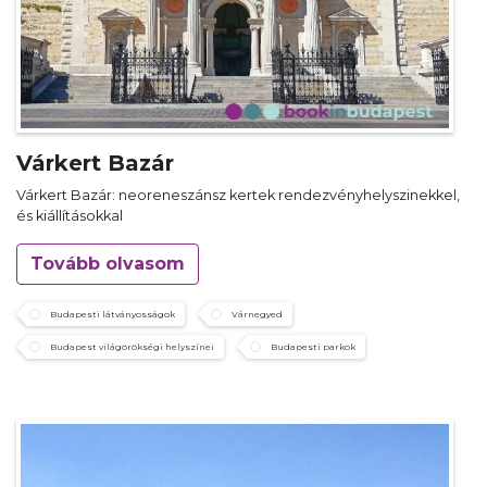
Várkert Bazár
Várkert Bazár: neoreneszánsz kertek rendezvényhelyszinekkel,
és kiállításokkal
Tovább olvasom
Budapesti látványosságok
Várnegyed
Budapest világörökségi helyszínei
Budapesti parkok