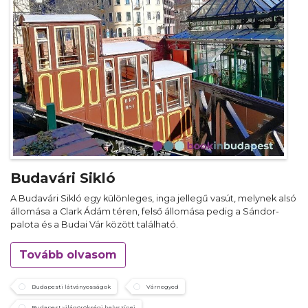
Budavári Sikló
A Budavári Sikló egy különleges, inga jellegű vasút, melynek alsó
állomása a Clark Ádám téren, felső állomása pedig a Sándor-
palota és a Budai Vár között található.
Tovább olvasom
Budapesti látványosságok
Várnegyed
Budapest világörökségi helyszínei