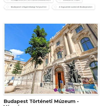
Budapest világörökségi helyszínei
A legszebb szobrok Budapesten
Budapest Történeti Múzeum -