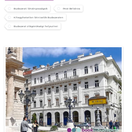
Budapesti látványosságok
Pest Belváros
Kihagyhatatlan látnivalók Budapesten
Budapest világörökségi helyszínei