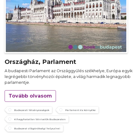
Országház, Parlament
A budapesti Parlament az Országgyűlés székhelye, Európa egyik
legrégebbi törvényhozói épülete, a világ harmadik legnagyobb
parlamentje.
Tovább olvasom
Budapesti látványosságok
Parlament és környéke
Kihagyhatatlan látnivalók Budapesten
Budapest világörökségi helyszínei