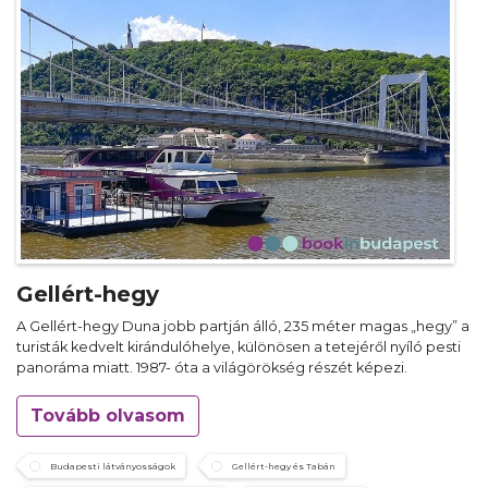
Gellért-hegy
A Gellért-hegy Duna jobb partján álló, 235 méter magas „hegy” a
turisták kedvelt kirándulóhelye, különösen a tetejéről nyíló pesti
panoráma miatt. 1987- óta a világörökség részét képezi.
Tovább olvasom
Budapesti látványosságok
Gellért-hegy és Tabán