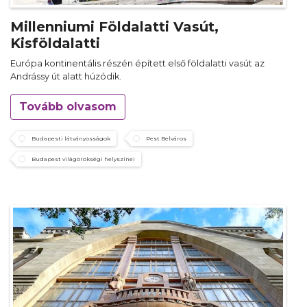
Millenniumi Földalatti Vasút,
Kisföldalatti
Európa kontinentális részén épített első földalatti vasút az
Andrássy út alatt húzódik.
Tovább olvasom
Budapesti látványosságok
Pest Belváros
Budapest világörökségi helyszínei