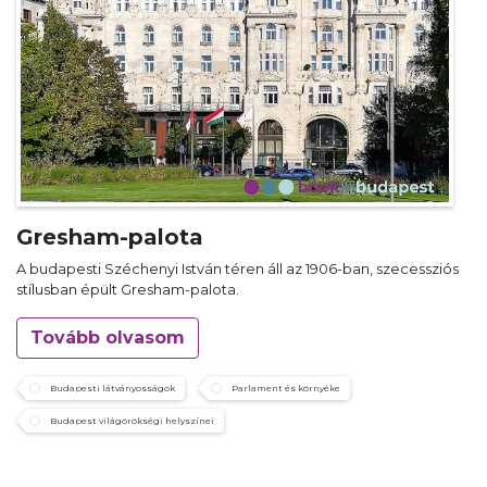
Gresham-palota
A budapesti Széchenyi István téren áll az 1906-ban, szecessziós
stílusban épült Gresham-palota.
Tovább olvasom
Budapesti látványosságok
Parlament és környéke
Budapest világörökségi helyszínei