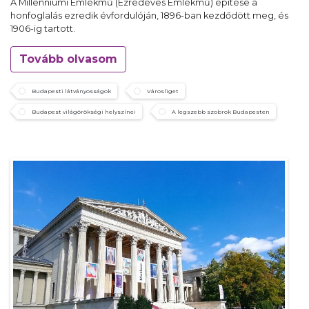
A Millenniumi Emlékmű (Ezredéves Emlékmű) építése a
honfoglalás ezredik évfordulóján, 1896-ban kezdődött meg, és
1906-ig tartott.
Tovább olvasom
Budapesti látványosságok
Városliget
Budapest világörökségi helyszínei
A legszebb szobrok Budapesten