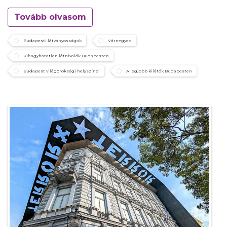
Tovább olvasom
Budapesti látványosságok
Várnegyed
Kihagyhatatlan látnivalók Budapesten
Budapest világörökségi helyszínei
A legjobb kilátók Budapesten