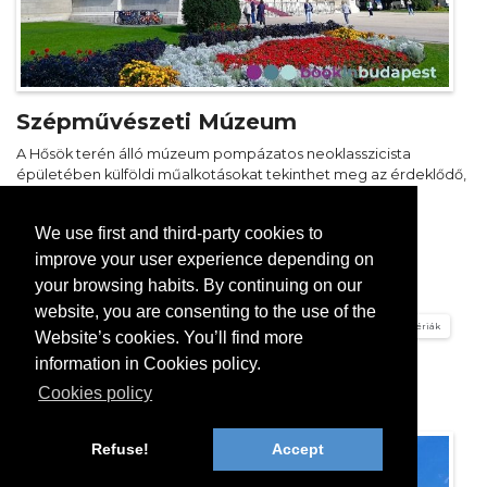
Szépművészeti Múzeum
A Hősök terén álló múzeum pompázatos neoklasszicista
épületében külföldi műalkotásokat tekinthet meg az érdeklődő,
az ókortól napjainkig.
We use first and third-party cookies to
Tovább olvasom
improve your user experience depending on
your browsing habits. By continuing on our
Budapesti látványosságok
Városliget
website, you are consenting to the use of the
Kihagyhatatlan látnivalók Budapesten
Budapesti múzeumok, galériák
Website’s cookies. You’ll find more
Budapest világörökségi helyszínei
information in Cookies policy.
Cookies policy
Refuse!
Accept