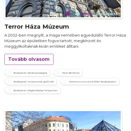
Terror Háza Múzeum
A 2002-ben megnyílt, a maga nemében egyedülálló Terror Háza
Múzeum az épületben fogva tartott, megkínzott és
meggyilkoltaknak kíván emléket állítani.
Tovább olvasom
Budapesti látványosságok
Pest Belváros
Budapesti múzeumok, galériák
Kommunizmus emlékei Budapesten
Budapest világörökségi helyszínei