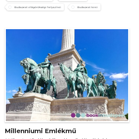
Budapest világörökségi helyszínei
Budapest terei
Millenniumi Emlékmű