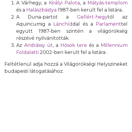
A Várhegy, a
Királyi Palota
, a
Mátyás-templom
és a
Halászbástya
1987-ben került fel a listára..
A Duna-partot a
Gellért-hegy
től az
Aquincumig a
Lánchíd
dal és a
Parlament
tel
együtt 1987-ben szintén a világörökség
részévé nyilvánították.
Az
Andrássy út
, a
Hősök tere
és a
Millennium
Földalatti
2002-ben került fel a listára .
Feltétlenül adja hozzá a Világörökségi Helyszineket
budapesti látogatásához.