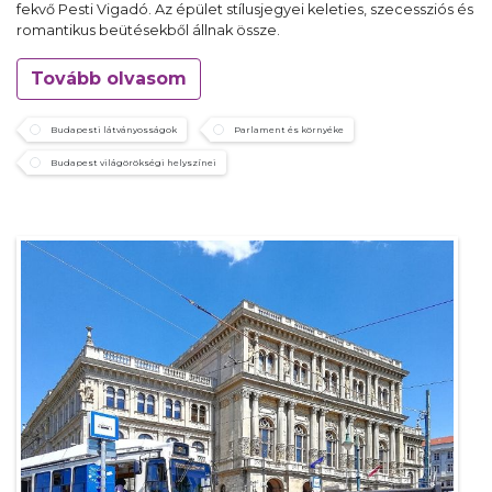
fekvő Pesti Vigadó. Az épület stílusjegyei keleties, szecessziós és
romantikus beütésekből állnak össze.
Tovább olvasom
Budapesti látványosságok
Parlament és környéke
Budapest világörökségi helyszínei