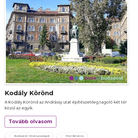
Kodály Körönd
A Kodály Körönd az Andrássy utat építészetileg tagoló két tér
közül az egyik.
Tovább olvasom
Budapesti látványosságok
Pest Belváros