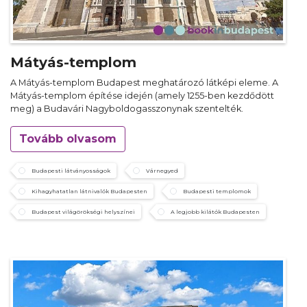
Mátyás-templom
A Mátyás-templom Budapest meghatározó látképi eleme. A
Mátyás-templom építése idején (amely 1255-ben kezdődött
meg) a Budavári Nagyboldogasszonynak szentelték.
Tovább olvasom
Budapesti látványosságok
Várnegyed
Kihagyhatatlan látnivalók Budapesten
Budapesti templomok
Budapest világörökségi helyszínei
A legjobb kilátók Budapesten