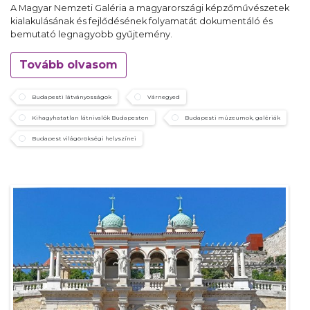
A Magyar Nemzeti Galéria a magyarországi képzőművészetek
kialakulásának és fejlődésének folyamatát dokumentáló és
bemutató legnagyobb gyűjtemény.
Tovább olvasom
Budapesti látványosságok
Várnegyed
Kihagyhatatlan látnivalók Budapesten
Budapesti múzeumok, galériák
Budapest világörökségi helyszínei