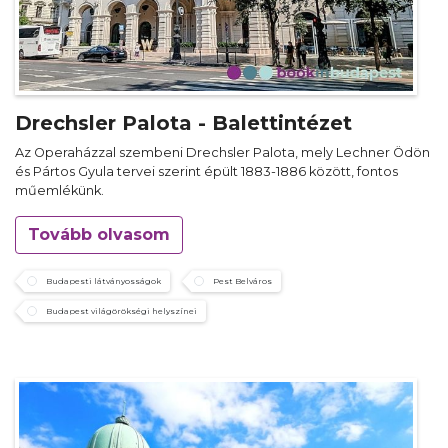
Drechsler Palota - Balettintézet
Az Operaházzal szembeni Drechsler Palota, mely Lechner Ödön
és Pártos Gyula tervei szerint épült 1883-1886 között, fontos
műemlékünk.
Tovább olvasom
Budapesti látványosságok
Pest Belváros
Budapest világörökségi helyszínei