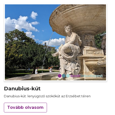
Danubius-kút
Danubius-kút: lenyügöző szökőkút az Erzsébet téren
Tovább olvasom