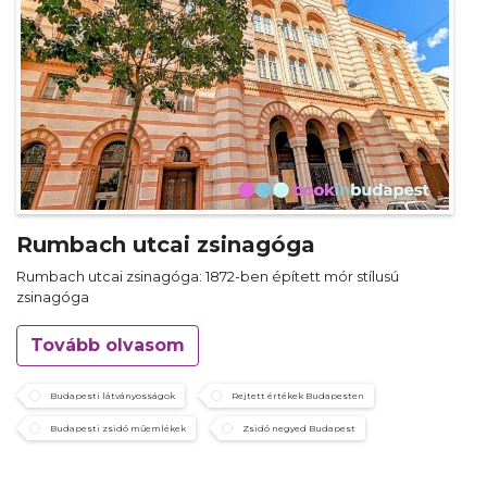
Rumbach utcai zsinagóga
Rumbach utcai zsinagóga: 1872-ben épített mór stílusú
zsinagóga
Tovább olvasom
Budapesti látványosságok
Rejtett értékek Budapesten
Budapesti zsidó műemlékek
Zsidó negyed Budapest