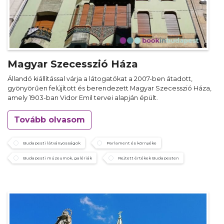
Magyar Szecesszió Háza
Állandó kiállítással várja a látogatókat a 2007-ben átadott,
gyönyörűen felújított és berendezett Magyar Szecesszió Háza,
amely 1903-ban Vidor Emil tervei alapján épült.
Tovább olvasom
Budapesti látványosságok
Parlament és környéke
Budapesti múzeumok, galériák
Rejtett értékek Budapesten