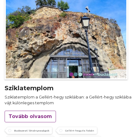
Sziklatemplom
Sziklatemplom a Gellért-hegy szikláiban: a Gellért-hegy szikláiba
vájt különleges templom
Tovább olvasom
Budapesti látványosságok
Gellért-hegy és Tabán