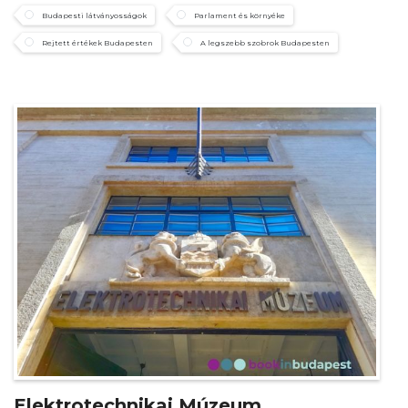
Budapesti látványosságok
Parlament és környéke
Rejtett értékek Budapesten
A legszebb szobrok Budapesten
Elektrotechnikai Múzeum