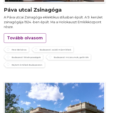
Páva utcai Zsinagóga
A Páva utcai Zsinagóga eklektikus stílusban épült. A 9. kerület
zsinagógája 1924.-ben épült. Ma a Holokauszt Emlékközpont
része.
Tovább olvasom
Pest Belváros
Budapesti zsidó műemlékek
Budapesti látványosságok
Budapesti múzeumok, galériák
Rejtett értékek Budapesten