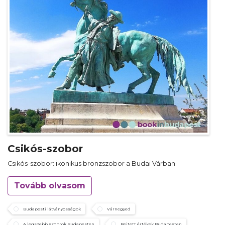
Csikós-szobor
Csikós-szobor: ikonikus bronzszobor a Budai Várban
Tovább olvasom
Budapesti látványosságok
Várnegyed
A legszebb szobrok Budapesten
Rejtett értékek Budapesten