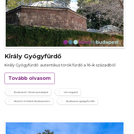
Király Gyógyfürdő
Király Gyógyfürdő: autentikus török fürdő a 16-ik századból
Tovább olvasom
Budapesti látványosságok
Várnegyed
Rejtett értékek Budapesten
Budapest gyógyfürdői