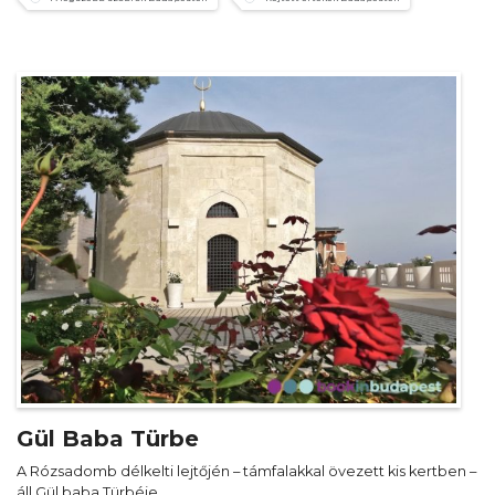
Gül Baba Türbe
A Rózsadomb délkelti lejtőjén – támfalakkal övezett kis kertben –
áll Gül baba Türbéje