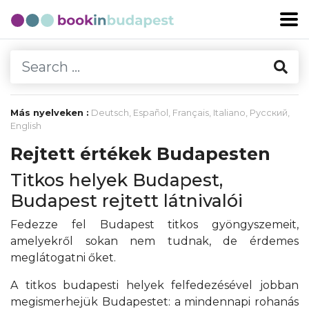
Más nyelveken :
Deutsch
,
Español
,
Français
,
Italiano
,
Русский
,
English
Rejtett értékek Budapesten
Titkos helyek Budapest,
Budapest rejtett látnivalói
Fedezze fel Budapest titkos gyöngyszemeit,
amelyekről sokan nem tudnak, de érdemes
meglátogatni őket.
A titkos budapesti helyek felfedezésével jobban
megismerhejük Budapestet: a mindennapi rohanás