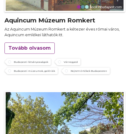
Aquincum Múzeum Romkert
Az Aquincum Múzeum Romkert a kétezer éves római város,
Aquincum emlékei láthatók itt.
Tovább olvasom
Budapesti látványosságok
Várnegyed
Budapesti múzeumok, galériák
Rejtett értékek Budapesten