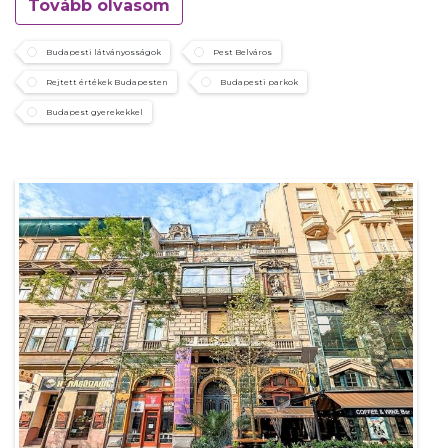
Tovább olvasom
Budapesti látványosságok
Pest Belváros
Rejtett értékek Budapesten
Budapesti parkok
Budapest gyerekekkel