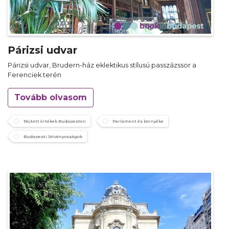
Párizsi udvar
Párizsi udvar, Brudern-ház eklektikus stílusú passzázssor a
Ferenciek terén
Tovább olvasom
Rejtett értékek Budapesten
Parlament és környéke
Budapesti látványosságok