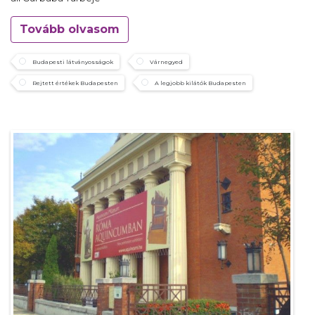
Tovább olvasom
Budapesti látványosságok
Várnegyed
Rejtett értékek Budapesten
A legjobb kilátók Budapesten