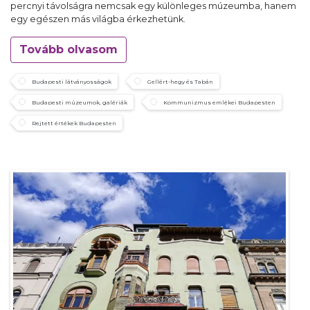
percnyi távolságra nemcsak egy különleges múzeumba, hanem
egy egészen más világba érkezhetünk.
Tovább olvasom
Budapesti látványosságok
Gellért-hegy és Tabán
Budapesti múzeumok, galériák
Kommunizmus emlékei Budapesten
Rejtett értékek Budapesten