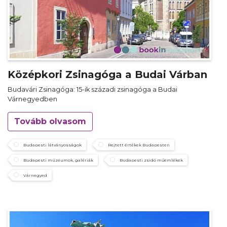
Középkori Zsinagóga a Budai Várban
Budavári Zsinagóga: 15-ik századi zsinagóga a Budai
Várnegyedben
Tovább olvasom
Budapesti látványosságok
Rejtett értékek Budapesten
Budapesti múzeumok, galériák
Budapesti zsidó műemlékek
Várnegyed