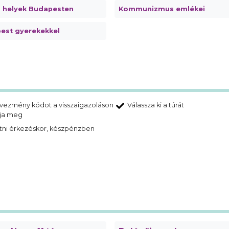
s helyek Budapesten
Kommunizmus emlékei
est gyerekekkel
vezmény kódot a visszaigazoláson
Válassza ki a túrát
lja meg
tni érkezéskor, készpénzben