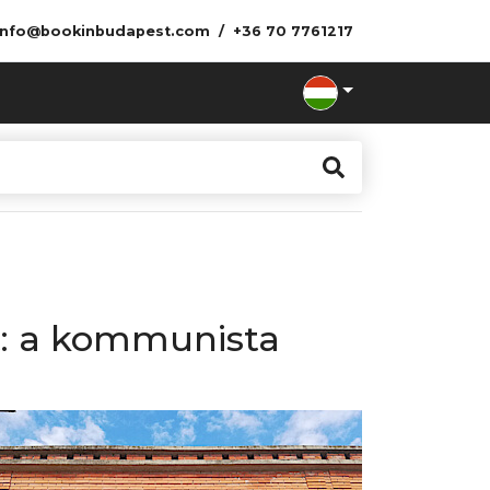
info@bookinbudapest.com
+36 70 7761217
: a kommunista