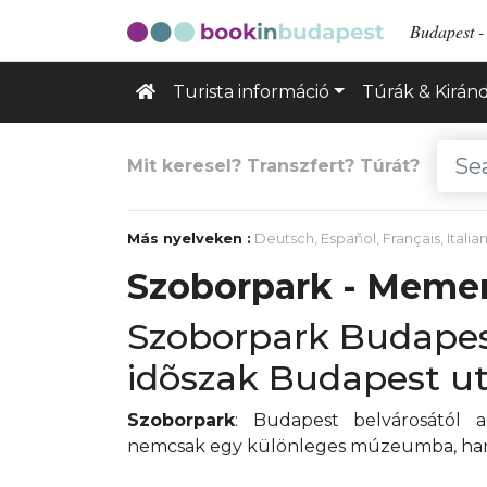
Budapest - 
Turista információ
Túrák & Kirán
Mit keresel? Transzfert? Túrát?
Más nyelveken :
Deutsch
,
Español
,
Français
,
Italia
Szoborpark - Meme
Szoborpark Budape
idõszak Budapest utc
Szoborpark
: Budapest belvárosától 
nemcsak egy különleges múzeumba, han