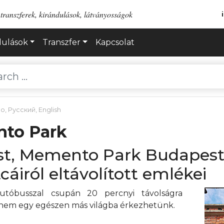
transzferek, kirándulások, látványosságok
dulások
Transzfer
Kapcsolat
no
,
Русский
,
English
nto Park
st, Memento Park Budapest
áiról eltávolított emlékei
autóbusszal csupán 20 percnyi távolságra
em egy egészen más világba érkezhetünk.