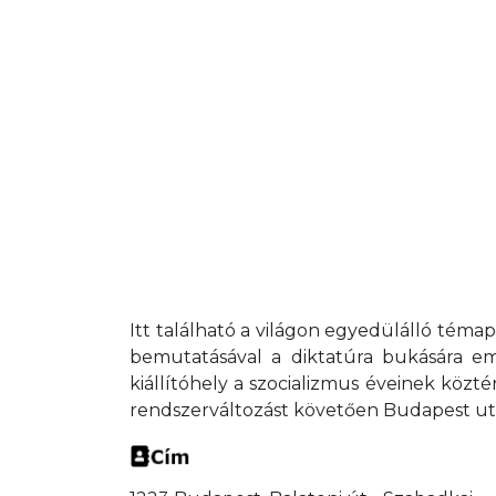
Itt található a világon egyedülálló tém
bemutatásával a diktatúra bukására eml
kiállítóhely a szocializmus éveinek köztér
rendszerváltozást követően Budapest utcá