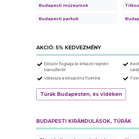
Budapesti múzeumok
Titko
Budapesti parkok
Budap
AKCIÓ: 5% KEDVEZMÉNY
Először foglalja le érkező reptéri
Ked
transzferét
talá
Válassza a készpénz fizetést
Fize
Túrák Budapesten, és vidéken
BUDAPESTI KIRÁNDULÁSOK, TÚRÁK