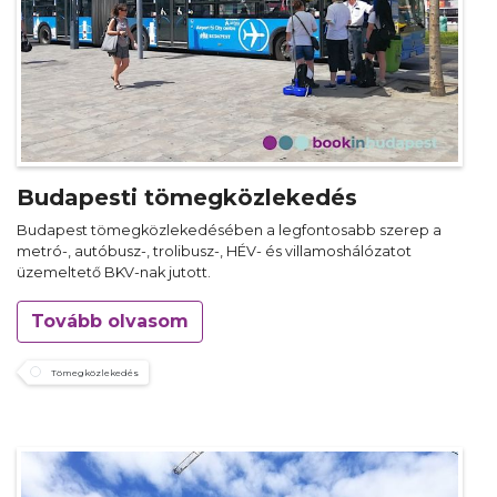
Budapesti tömegközlekedés
Budapest tömegközlekedésében a legfontosabb szerep a
metró-, autóbusz-, trolibusz-, HÉV- és villamoshálózatot
üzemeltető BKV-nak jutott.
Tovább olvasom
Tömegközlekedés