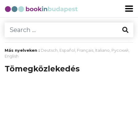
Más nyelveken :
Deutsch
,
Español
,
Français
,
Italiano
,
Русский
,
English
Tömegközlekedés