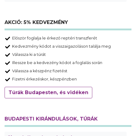
AKCIÓ: 5% KEDVEZMÉNY
Először foglalja le érkező reptéri transzferét
Kedvezmény kódot a visszaigazoláson találja meg
Válassza ki a túrát
Illessze be a kedvezény kódot a foglalás során
Válassza a készpénz fizetést
Fizetni érkezéskor, készpénzben
Túrák Budapesten, és vidéken
BUDAPESTI KIRÁNDULÁSOK, TÚRÁK