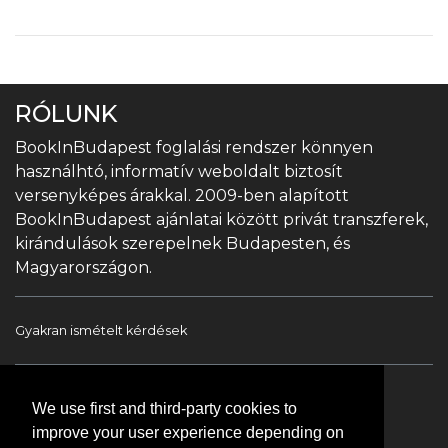
RÓLUNK
BookInBudapest foglalási rendszer könnyen
használhtó, informatív weboldalt biztosít
versenyképes árakkal. 2009-ben alapított
BookInBudapest ajánlatai között privát transzferek,
kirándulások szerepelnek Budapesten, és
Magyarországon.
Gyakran ismételt kérdések
Book In Budapest
Turista információ
We use first and third-party cookies to
improve your user experience depending on
Túrák & Kirándulások
Transzfer
Kapcsolat