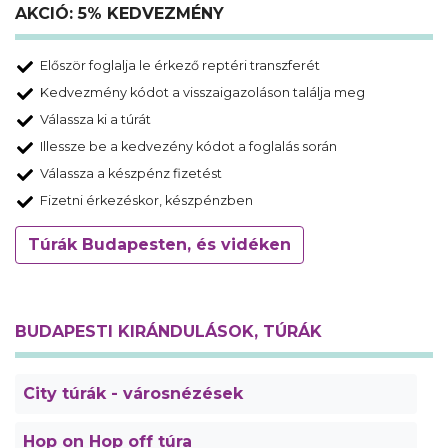
AKCIÓ: 5% KEDVEZMÉNY
Először foglalja le érkező reptéri transzferét
Kedvezmény kódot a visszaigazoláson találja meg
Válassza ki a túrát
Illessze be a kedvezény kódot a foglalás során
Válassza a készpénz fizetést
Fizetni érkezéskor, készpénzben
Túrák Budapesten, és vidéken
BUDAPESTI KIRÁNDULÁSOK, TÚRÁK
City túrák - városnézések
Hop on Hop off túra