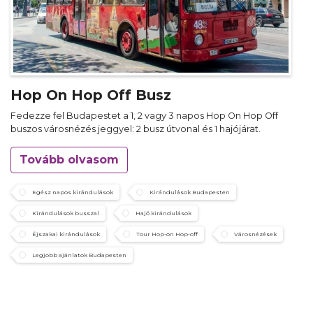
Hop On Hop Off Busz
Fedezze fel Budapestet a 1, 2 vagy 3 napos Hop On Hop Off
buszos városnézés jeggyel: 2 busz útvonal és 1 hajójárat.
Tovább olvasom
Egész napos kirándulások
Kirándulások Budapesten
Kirándulások busszal
Hajó kirándulások
Éjszakai kirándulások
Tour Hop-on Hop-off
Városnézések
Legjobb ajánlatok Budapesten