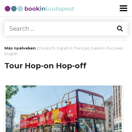
Más nyelveken :
Deutsch
,
Español
,
Français
,
Italiano
,
Русский
,
English
Tour Hop-on Hop-off