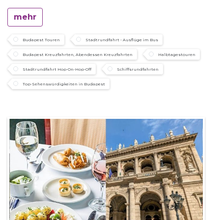
mehr
Budapest Touren
Stadtrundfahrt - Ausflüge im Bus
Budapest Kreuzfahrten, Abendessen Kreuzfahrten
Halbtagestouren
Stadtrundfahrt Hop-On-Hop-Off
Schiffsrundfahrten
Top-Sehenswürdigkeiten in Budapest