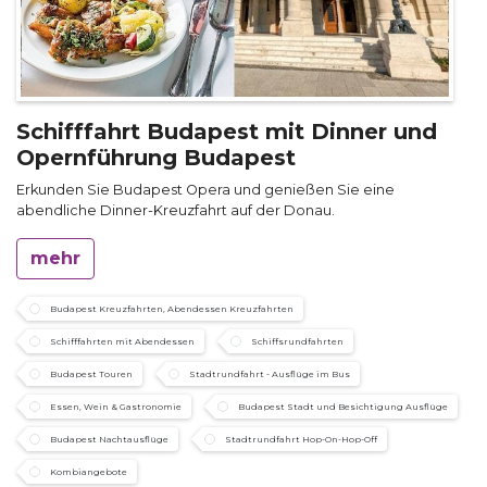
Schifffahrt Budapest mit Dinner und
Opernführung Budapest
Erkunden Sie Budapest Opera und genießen Sie eine
abendliche Dinner-Kreuzfahrt auf der Donau.
mehr
Budapest Kreuzfahrten, Abendessen Kreuzfahrten
Schifffahrten mit Abendessen
Schiffsrundfahrten
Budapest Touren
Stadtrundfahrt - Ausflüge im Bus
Essen, Wein & Gastronomie
Budapest Stadt und Besichtigung Ausflüge
Budapest Nachtausflüge
Stadtrundfahrt Hop-On-Hop-Off
Kombiangebote