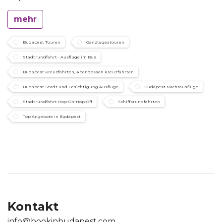
mehr
Budapest Touren
Ganztagestouren
Stadtrundfahrt - Ausflüge im Bus
Budapest Kreuzfahrten, Abendessen Kreuzfahrten
Budapest Stadt und Besichtigung Ausflüge
Budapest Nachtausflüge
Stadtrundfahrt Hop-On-Hop-Off
Schiffsrundfahrten
Top Angebote in Budapest
Kontakt
info@bookinbudapest.com