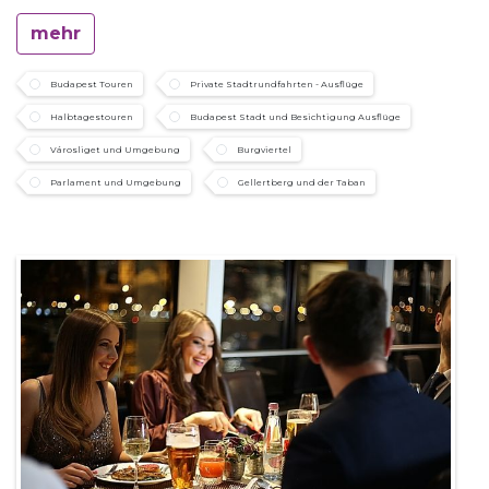
mehr
Budapest Touren
Private Stadtrundfahrten - Ausflüge
Halbtagestouren
Budapest Stadt und Besichtigung Ausflüge
Városliget und Umgebung
Burgviertel
Parlament und Umgebung
Gellertberg und der Taban