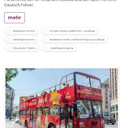
Deutsch Führer.
mehr
Budapest Touren
Private Stadtrundfahrten - Ausflüge
Halbtagestouren
Budapest Stadt und Besichtigung Ausflüge
City Cards, Tickets
Stadtspaziergang