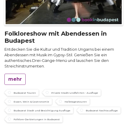
Folkloreshow mit Abendessen in
Budapest
Entdecken Sie die Kultur und Tradition Ungarns bei einem
Abendessen mit Musik im Gypsy-Stil. Genießen Sie ein
authentisches Drei-Gänge-Menü und lauschen Sie den
Streichinstrumenten.
mehr
Budapest Touren
Private Stadtrundfahrten - Ausflüge
Essen, Wein & Gastronomie
Halbtagestouren
Budapest Stadt und Besichtigung Ausflüge
Budapest Nachtausflüge
Folklore-Darbietungen in Budapest