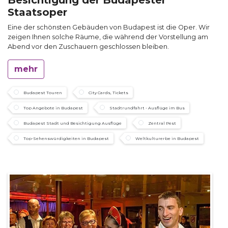
Staatsoper
Eine der schönsten Gebäuden von Budapest ist die Oper. Wir
zeigen Ihnen solche Räume, die während der Vorstellung am
Abend vor den Zuschauern geschlossen bleiben.
mehr
Budapest Touren
City Cards, Tickets
Top Angebote in Budapest
Stadtrundfahrt - Ausflüge im Bus
Budapest Stadt und Besichtigung Ausflüge
Zentral Pest
Top-Sehenswürdigkeiten in Budapest
Weltkulturerbe in Budapest