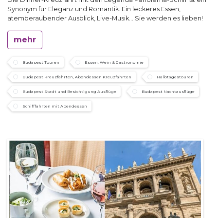
Synonym für Eleganz und Romantik. Ein leckeres Essen,
atemberaubender Ausblick, Live-Musik… Sie werden es lieben!
mehr
Budapest Touren
Essen, Wein & Gastronomie
Budapest Kreuzfahrten, Abendessen Kreuzfahrten
Halbtagestouren
Budapest Stadt und Besichtigung Ausflüge
Budapest Nachtausflüge
Schifffahrten mit Abendessen