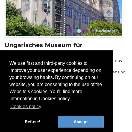
Ungarisches Museum für
Kunstgewerbe
Ein einzigartiges Jugendstilgebäude auf der Pest Seite ist das
We use first and third-party cookies to
Ungarisches Museum für Kunstgewerbe. Es beherbergt
improve your user experience depending on
italienische, französische Möbelstücke, Barocke Goldwaren und
your browsing habits. By continuing on our
Keramiken.
website, you are consenting to the use of the
mehr
Website’s cookies. You’ll find more
information in Cookies policy.
Sehenswürdigkeiten von Budapest
Zentral Pest
Cookies policy
Budapest Museen, Galerien
Refuse!
Accept