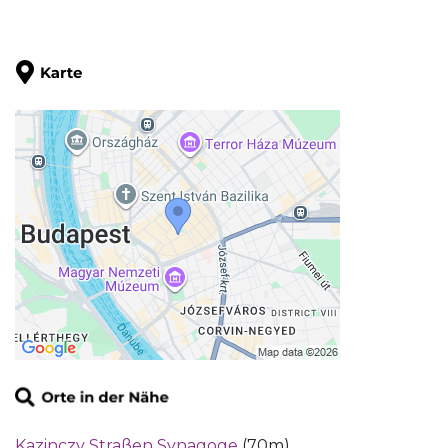
Kazinczy Straßen Synagoge
(70m)