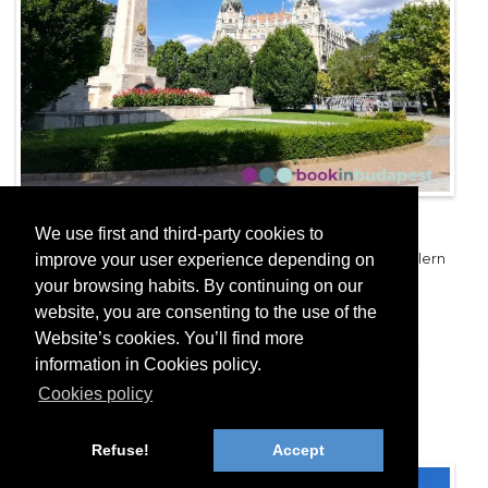
Szabadság Platz
We use first and third-party cookies to
Szabadság Platz: schöner Park mit umstrittenen Denkmälern
improve your user experience depending on
your browsing habits. By continuing on our
mehr
website, you are consenting to the use of the
Website’s cookies. You’ll find more
Parlament und Umgebung
Sehenswürdigkeiten von Budapest
information in Cookies policy.
Plätze Budapest
Cookies policy
Refuse!
Accept