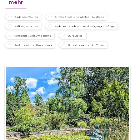
mehr
Budapest Touren
Private Stadtrundfahrten - Ausflüge
Halbtagestouren
Budapest Stadt und Besichtigung Ausflüge
Városliget und Umgebung
Burgviertel
Parlament und Umgebung
Gellertberg und der Taban