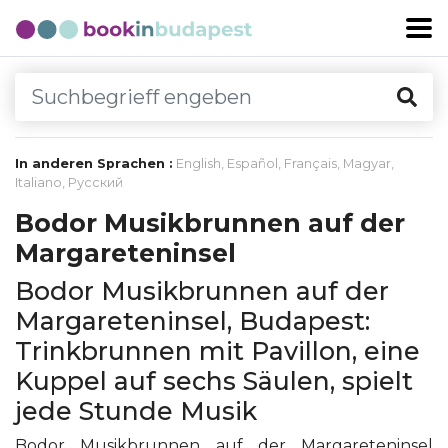
In anderen Sprachen :
English
,
Español
,
Français
,
Magyar
,
Italiano
,
Русский
Bodor Musikbrunnen auf der
Margareteninsel
Bodor Musikbrunnen auf der
Margareteninsel, Budapest:
Trinkbrunnen mit Pavillon, eine
Kuppel auf sechs Säulen, spielt
jede Stunde Musik
Bodor Musikbrunnen auf der Margareteninsel