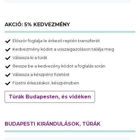
AKCIÓ: 5% KEDVEZMÉNY
Először foglalja le érkező reptéri transzferét
Kedvezmény kódot a visszaigazoláson találja meg
Válassza ki a túrát
Illessze be a kedvezény kódot a foglalás során
Válassza a készpénz fizetést
Fizetni érkezéskor, készpénzben
Túrák Budapesten, és vidéken
BUDAPESTI KIRÁNDULÁSOK, TÚRÁK