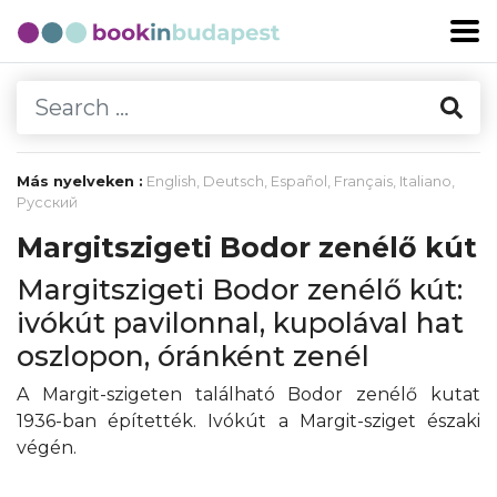
Más nyelveken :
English
,
Deutsch
,
Español
,
Français
,
Italiano
,
Русский
Margitszigeti Bodor zenélő kút
Margitszigeti Bodor zenélő kút:
ivókút pavilonnal, kupolával hat
oszlopon, óránként zenél
A Margit-szigeten található Bodor zenélő kutat
1936-ban építették. Ivókút a Margit-sziget északi
végén.