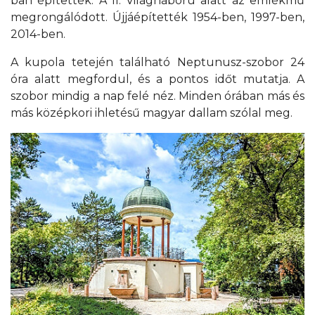
ban építették. A II. Világháború alatt az emlékmű
megrongálódott. Újjáépítették 1954-ben, 1997-ben,
2014-ben.
A kupola tetején található Neptunusz-szobor 24
óra alatt megfordul, és a pontos időt mutatja. A
szobor mindig a nap felé néz. Minden órában más és
más középkori ihletésű magyar dallam szólal meg.