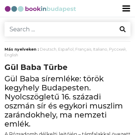
Más nyelveken :
Deutsch
,
Español
,
Français
,
Italiano
,
Русский
,
English
Gül Baba Türbe
Gül Baba síremléke: török
kegyhely Budapesten.
Nyolcszögletű 16. századi
oszmán sír és egykori muszlim
zarándokhely, ma nemzeti
emlék.
A Rózsadomb délkelti lejtőjén – támfalakkal övezett