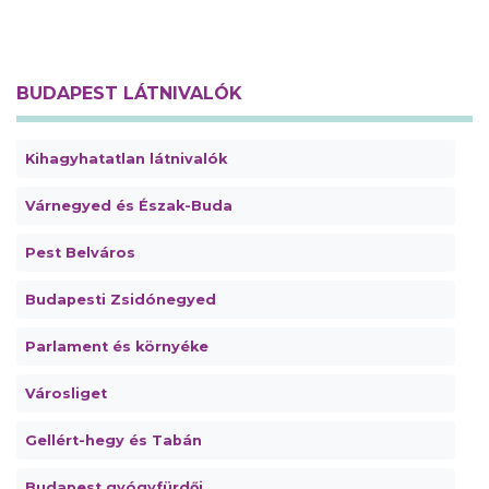
BUDAPEST LÁTNIVALÓK
Kihagyhatatlan látnivalók
Várnegyed és Észak-Buda
Pest Belváros
Budapesti Zsidónegyed
Parlament és környéke
Városliget
Gellért-hegy és Tabán
Budapest gyógyfürdői