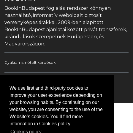
BookInBudapest foglalási rendszer könnyen
használhtó, informatív weboldalt biztosít
versenyképes árakkal. 2009-ben alapított
BookInBudapest ajánlatai között privát transzferek,
kirándulások szerepelnek Budapesten, és
Magyarországon.
Gyakran ismételt kérdések
Book In Budapest
Turista információ
We use first and third-party cookies to
Túrák & Kirándulások
Transzfer
Kapcsolat
improve your user experience depending on
your browsing habits. By continuing on our
website, you are consenting to the use of the
Website’s cookies. You’ll find more
information in Cookies policy.
Cookies policy