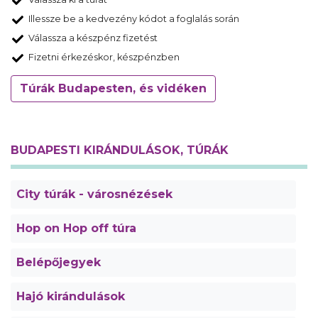
Illessze be a kedvezény kódot a foglalás során
Válassza a készpénz fizetést
Fizetni érkezéskor, készpénzben
Túrák Budapesten, és vidéken
BUDAPESTI KIRÁNDULÁSOK, TÚRÁK
City túrák - városnézések
Hop on Hop off túra
Belépőjegyek
Hajó kirándulások