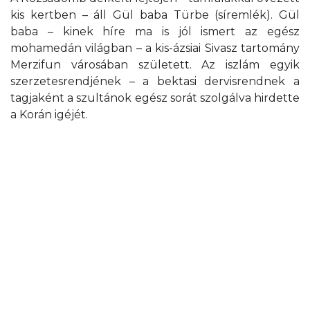
kis kertben – áll Gül baba Türbe (síremlék). Gül
baba – kinek híre ma is jól ismert az egész
mohamedán világban – a kis-ázsiai Sivasz tartomány
Merzifun városában született. Az iszlám egyik
szerzetesrendjének – a bektasi dervisrendnek a
tagjaként a szultánok egész sorát szolgálva hirdette
a Korán igéjét.