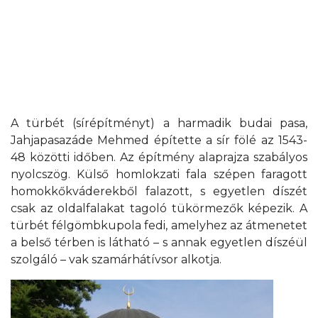
A türbét (sírépítményt) a harmadik budai pasa,
Jahjapasazáde Mehmed építette a sír fölé az 1543-
48 közötti időben. Az építmény alaprajza szabályos
nyolcszög. Külső homlokzati fala szépen faragott
homokkőkváderekből falazott, s egyetlen díszét
csak az oldalfalakat tagoló tükörmezők képezik. A
türbét félgömbkupola fedi, amelyhez az átmenetet
a belső térben is látható – s annak egyetlen díszéül
szolgáló – vak szamárhátívsor alkotja.