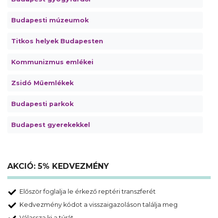
Budapesti múzeumok
Titkos helyek Budapesten
Kommunizmus emlékei
Zsidó Műemlékek
Budapesti parkok
Budapest gyerekekkel
AKCIÓ: 5% KEDVEZMÉNY
Először foglalja le érkező reptéri transzferét
Kedvezmény kódot a visszaigazoláson találja meg
Válassza ki a túrát