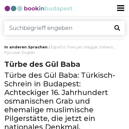
In anderen Sprachen :
Español
,
Français
,
Magyar
,
Italiano
,
Русский
,
English
Türbe des Gül Baba
Türbe des Gül Baba: Türkisch-
Schrein in Budapest:
Achteckiger 16. Jahrhundert
osmanischen Grab und
ehemalige muslimische
Pilgerstätte, die jetzt ein
nationales Denkmal.