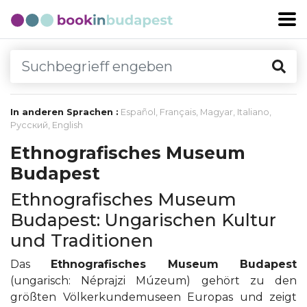
In anderen Sprachen :
Español
,
Français
,
Magyar
,
Italiano
,
Русский
,
English
Ethnografisches Museum
Budapest
Ethnografisches Museum
Budapest: Ungarischen Kultur
und Traditionen
Das
Ethnografisches Museum Budapest
(ungarisch: Néprajzi Múzeum) gehört zu den
größten Völkerkundemuseen Europas und zeigt