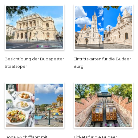
Besichtigung der Budapester
Eintrittskarten für die Budaer
Staatsoper
Burg
Donau-Schifffahrt mit
Tickets für die Budaer