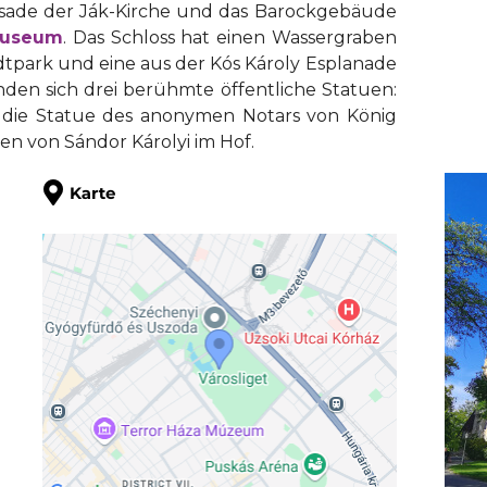
ssade der Ják-Kirche und das Barockgebäude
museum
. Das Schloss hat einen Wassergraben
dtpark und eine aus der Kós Károly Esplanade
nden sich drei berühmte öffentliche Statuen:
; die Statue des anonymen Notars von König
n von Sándor Károlyi im Hof.