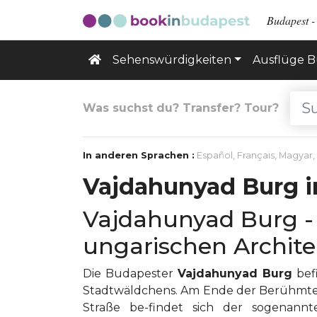
Budapest - 
Sehenswürdigkeiten
Ausflüge 
Was suchst du? Transfer? Tour?
In anderen Sprachen :
Español
,
Français
,
Magyar
,
Vajdahunyad Burg i
Vajdahunyad Burg - 
ungarischen Archite
Die Budapester
Vajdahunyad Burg
bef
Stadtwäldchens. Am Ende der Berühmten
Straße be-findet sich der sogenann