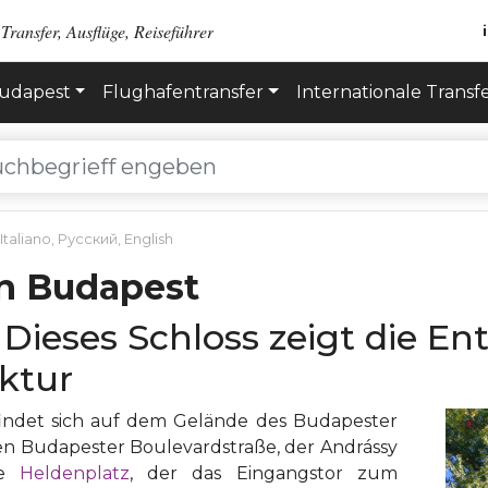
Transfer, Ausflüge, Reiseführer
Budapest
Flughafentransfer
Internationale Transf
Italiano
,
Русский
,
English
n Budapest
Dieses Schloss zeigt die En
ktur
indet sich auf dem Gelände des Budapester
 Budapester Boulevardstraße, der Andrássy
te
Heldenplatz
, der das Eingangstor zum