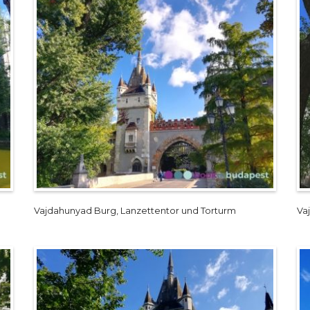
Vajdahunyad Burg, Lanzettentor und Torturm
Va