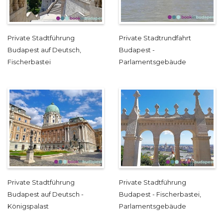
Private Stadtführung
Private Stadtrundfahrt
Budapest auf Deutsch,
Budapest -
Fischerbastei
Parlamentsgebäude
Private Stadtführung
Private Stadtführung
Budapest auf Deutsch -
Budapest - Fischerbastei,
Königspalast
Parlamentsgebäude