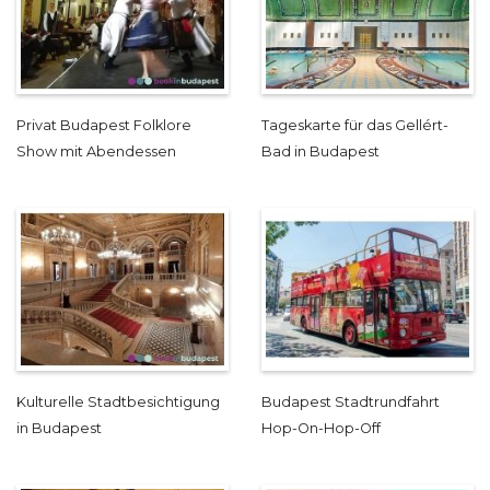
Privat Budapest Folklore
Tageskarte für das Gellért-
Show mit Abendessen
Bad in Budapest
Kulturelle Stadtbesichtigung
Budapest Stadtrundfahrt
in Budapest
Hop-On-Hop-Off