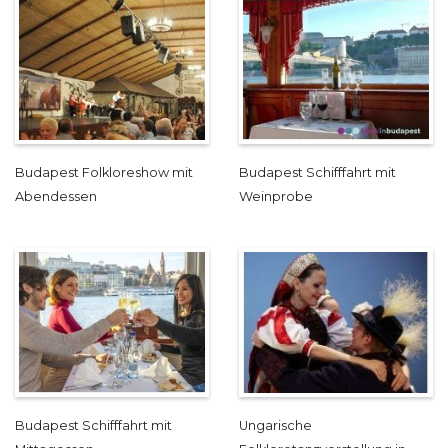
Budapest Folkloreshow mit
Budapest Schifffahrt mit
Abendessen
Weinprobe
Budapest Schifffahrt mit
Ungarische