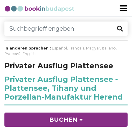
In anderen Sprachen :
Español
,
Français
,
Magyar
,
Italiano
,
Русский
,
English
Privater Ausflug Plattensee
Privater Ausflug Plattensee -
Plattensee, Tihany und
Porzellan-Manufaktur Herend
BUCHEN