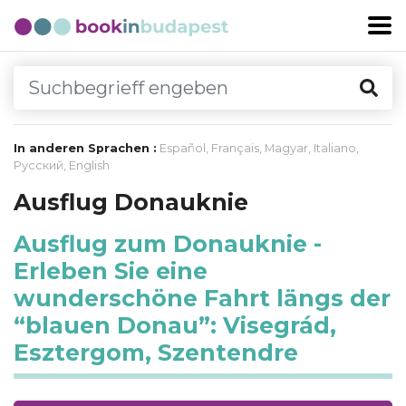
In anderen Sprachen :
Español
,
Français
,
Magyar
,
Italiano
,
Русский
,
English
Ausflug Donauknie
Ausflug zum Donauknie -
Erleben Sie eine
wunderschöne Fahrt längs der
“blauen Donau”: Visegrád,
Esztergom, Szentendre