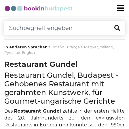
In anderen Sprachen :
Español
,
Français
,
Magyar
,
Italiano
,
Русский
,
English
Restaurant Gundel
Restaurant Gundel, Budapest -
Gehobenes Restaurant mit
gerahmten Kunstwerk, für
Gourmet-ungarische Gerichte
Das
Restaurant Gundel
zählte in der ersten Hälfte
des 20. Jahrhunderts zu den exklusivsten
Restaurants in Europa und konnte seit den 1990er