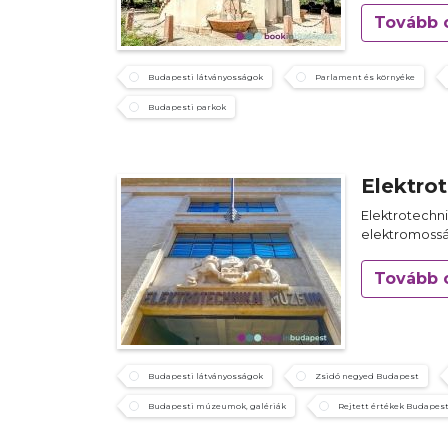
Tovább 
Budapesti látványosságok
Parlament és környéke
Budapesti parkok
Elektro
Elektrotechni
elektromoss
Tovább 
Budapesti látványosságok
Zsidó negyed Budapest
Budapesti múzeumok, galériák
Rejtett értékek Budapes