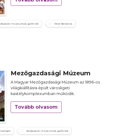
dapesti múzeumok, galériák
Pest Belváros
Mezőgazdasági Múzeum
A Magyar Mezőgazdasági Múzeum az 1896-os
világkiállításra épült városligeti
kastélykomplexumban működik.
Tovább olvasom
rosliget
Budapesti múzeumok, galériák