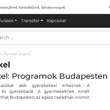
transzferek, kirándulások, látványosságok
dulások
Transzfer
Kapcsolat
no
,
Русский
,
English
kel
el: Programok Budapesten 
 azokat akik gyerekekkel érkeznek. A
 és gyerekbarát. A gyermekeknek kínált
zthat Budapesten, az egész családnak örömöt