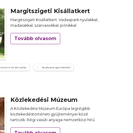
Margitszigeti Kisállatkert
Margitszigeti Kisállatkert: Vadaspark nyulakkal,
madarakkal, szarvasokkal, pónikkal
Tovább olvasom
rlament és környéke
Budapest gyerekekkel
Közlekedési Múzeum
A Közlekedési Múzeum Európa legrégibb
közlekedéstörténeti gyűjteményei közé
tartozik. Régi vasúti anyaga nemzetközi hírű.
Tovább olvasom