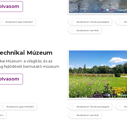
olvasom
Budapest gyerekekkel
Budapesti látványosságok
Pe
Budapesti parkok
technikai Múzeum
kai Múzeum: a világítás, és az
ág fejlődését bemutató múzeum
olvasom
Budapest gyerekekkel
Budapesti látványosságok
Pa
ten
Budapesti parkok