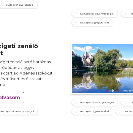
Budapest gyerekekkel
Budapesti látványosságok
Pa
Budapest gyógyfürdői
igeti zenélő
t
szigeten található hatalmas
urópában az egyik
k tartják. A zenés szökőkút
és műsort és éjszakai
ínál
olvasom
Budapesti látványosságok
Vá
Budapesti látványosságok
Budapest gyerekekkel
Budap