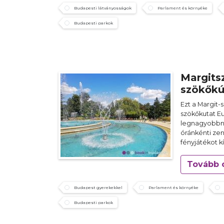
Budapesti látványosságok
Parlament és környéke
Budapesti parkok
Margitsz
szökőkú
Ezt a Margit-
szökőkutat E
legnagyobbna
óránkénti zen
fényjátékot k
Tovább 
Budapest gyerekekkel
Parlament és környéke
Budapesti parkok