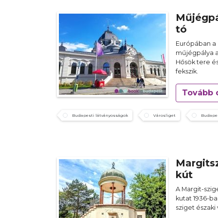
Műjégpá
tó
Európában a 
műjégpálya a 
Hősök tere é
fekszik.
Tovább 
Budapesti látványosságok
Városliget
Budapes
Margits
kút
A Margit-szig
kutat 1936-ba
sziget északi