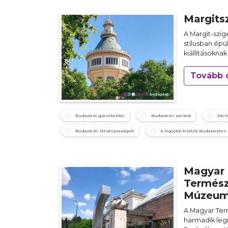
Margitsz
A Margit-szig
stílusban épü
kiállításoknak
Tovább 
Budapest gyerekekkel
Budapesti parkok
Parl
Budapesti látványosságok
A legjobb kilátók Budapesten
Magyar
Termés
Múzeu
A Magyar Te
harmadik le