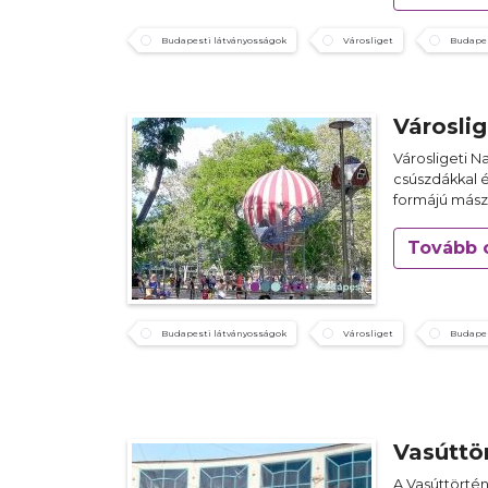
Budapesti látványosságok
Városliget
Budapes
Városlig
Városligeti N
csúszdákkal 
formájú mász
Tovább 
Budapesti látványosságok
Városliget
Budapes
Vasúttö
A Vasúttörtén