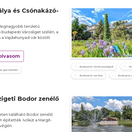
lya és Csónakázó-
legnagyobb területű
budapesti Városliget szélén, a
s a Vajdahunyad-vár között
olvasom
Budapesti látványosságok
Pe
t gyerekekkel
Budapesti parkok
Budapest 
zigeti Bodor zenélő
eten található Bodor zenélő
n építették. Ivókút a Margit-
 végén.