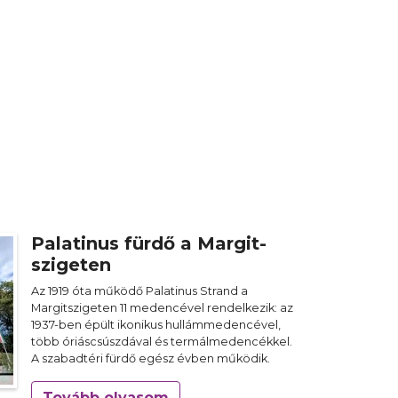
Palatinus fürdő a Margit-
szigeten
Az 1919 óta működő Palatinus Strand a
Margitszigeten 11 medencével rendelkezik: az
1937-ben épült ikonikus hullámmedencével,
több óriáscsúszdával és termálmedencékkel.
A szabadtéri fürdő egész évben működik.
Tovább olvasom