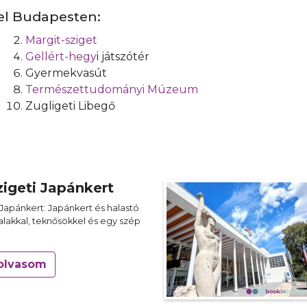
el Budapesten:
Margit-sziget
Gellért-hegy
i játszótér
Gyermekvasút
Természettudományi Múzeum
Zugligeti Libegő
zigeti Japánkert
 Japánkert: Japánkert és halastó
alakkal, teknősökkel és egy szép
olvasom