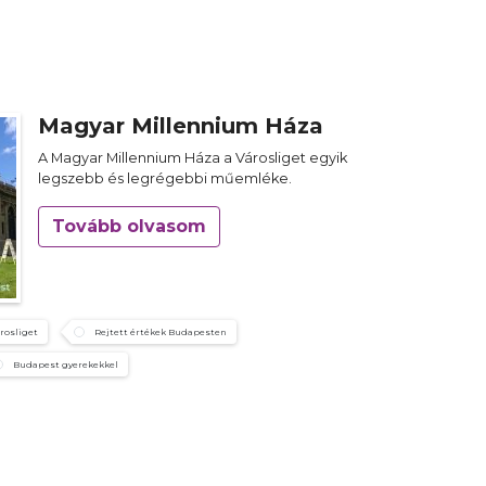
Magyar Millennium Háza
A Magyar Millennium Háza a Városliget egyik
legszebb és legrégebbi műemléke.
Tovább olvasom
rosliget
Rejtett értékek Budapesten
Budapest gyerekekkel