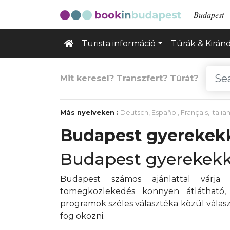
Budapest - 
Turista információ
Túrák & Kirán
Mit keresel? Transzfert? Túrát?
Más nyelveken :
Deutsch
,
Español
,
Français
,
Italia
Budapest gyerekek
Budapest gyerekekk
Budapest számos ajánlattal várja
tömegközlekedés könnyen átlátható,
programok széles választéka közül válas
fog okozni.