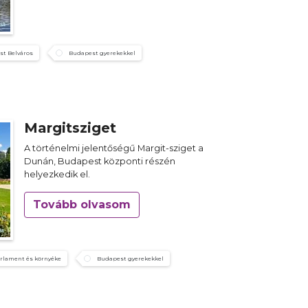
st Belváros
Budapest gyerekekkel
Margitsziget
A történelmi jelentőségű Margit-sziget a
Dunán, Budapest központi részén
helyezkedik el.
Tovább olvasom
rlament és környéke
Budapest gyerekekkel