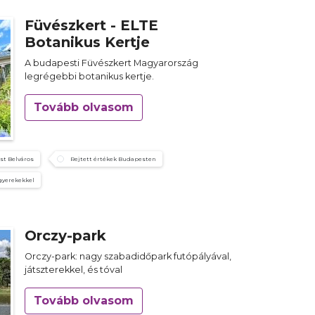
Füvészkert - ELTE
Botanikus Kertje
A budapesti Füvészkert Magyarország
legrégebbi botanikus kertje.
Tovább olvasom
st Belváros
Rejtett értékek Budapesten
gyerekekkel
Orczy-park
Orczy-park: nagy szabadidőpark futópályával,
játszterekkel, és tóval
Tovább olvasom