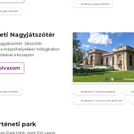
Budapest gyerekekkel
t gyerekekkel
eti Nagyjátszótér
agyjátszótér: Játszótér
és mászóhelyekkel, hőlégballon
ókával a közepén
olvasom
t gyerekekkel
Budapesti látványosságok
Vá
Budapesti múzeumok, galériák
rténeti park
eti Park több, mint 100 vasúti