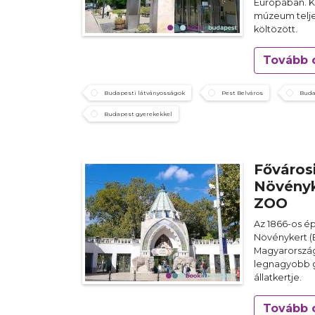
Európában. K
múzeum telje
költözött.
Tovább 
Budapesti látványosságok
Pest Belváros
Buda
Budapest gyerekekkel
Fővárosi
Növényk
ZOO
Az 1866-os ép
Növénykert 
Magyarország
legnagyobb 
állatkertje.
Tovább 