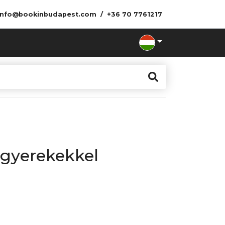
info@bookinbudapest.com
+36 70 7761217
gyerekekkel