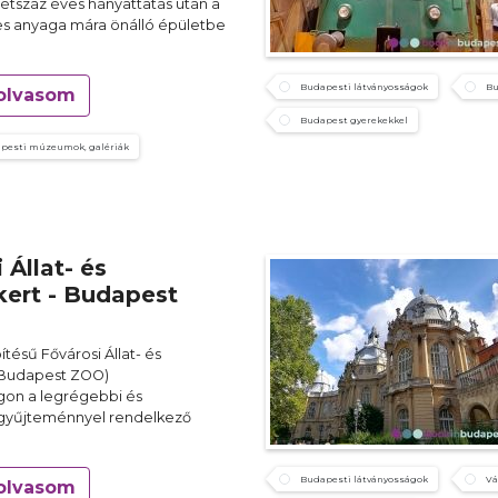
étszáz éves hányattatás után a
s anyaga mára önálló épületbe
Budapesti látványosságok
Bu
olvasom
Budapest gyerekekkel
pesti múzeumok, galériák
 Állat- és
ert - Budapest
ítésű Fővárosi Állat- és
(Budapest ZOO)
on a legrégebbi és
gyűjteménnyel rendelkező
Budapesti látványosságok
Vá
olvasom