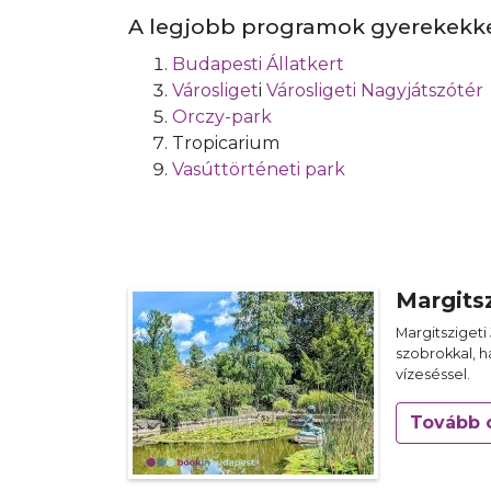
A legjobb programok gyerekekk
Budapesti Állatkert
Városliget
i
Városligeti Nagyjátszótér
Orczy-park
Tropicarium
Vasúttörténeti park
Margits
Margitszigeti
szobrokkal, h
vízeséssel.
Tovább 