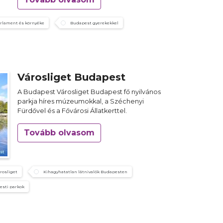
rlament és környéke
Budapest gyerekekkel
Városliget Budapest
A Budapest Városliget Budapest fő nyilvános
parkja híres múzeumokkal, a Széchenyi
Fürdővel és a Fővárosi Állatkerttel.
Tovább olvasom
rosliget
Kihagyhatatlan látnivalók Budapesten
esti parkok