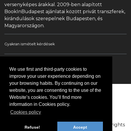
versenyképes árakkal. 2009-ben alapított
BookInBudapest ajánlatai között privát transzferek,
kirándulások szerepelnek Budapesten, és
Magyarországon.
Gyakran ismételt kérdések
Book In Budapest
Turista információ
We use first and third-party cookies to
Túrák & Kirándulások
Transzfer
Kapcsolat
improve your user experience depending on
your browsing habits. By continuing on our
website, you are consenting to the use of the
Website’s cookies. You’ll find more
information in Cookies policy.
Cookies policy
Copyright © 2009-2026 BookinBudapest | All rights
Refuse!
Accept