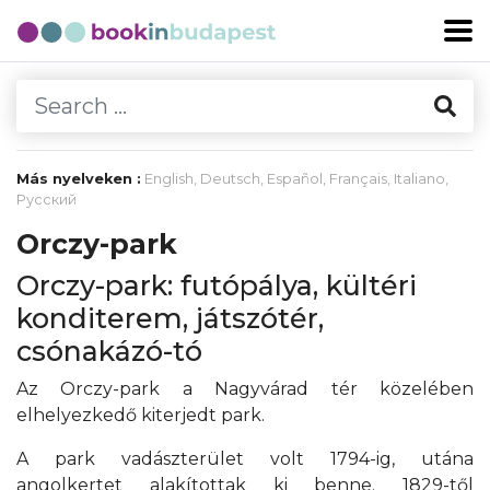
Más nyelveken :
English
,
Deutsch
,
Español
,
Français
,
Italiano
,
Русский
Orczy-park
Orczy-park: futópálya, kültéri
konditerem, játszótér,
csónakázó-tó
Az Orczy-park a Nagyvárad tér közelében
elhelyezkedő kiterjedt park.
A park vadászterület volt 1794-ig, utána
angolkertet alakítottak ki benne. 1829-től