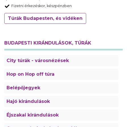
Fizetni érkezéskor, készpénzben
Túrák Budapesten, és vidéken
BUDAPESTI KIRÁNDULÁSOK, TÚRÁK
City túrák - városnézések
Hop on Hop off túra
Belépőjegyek
Hajó kirándulások
Éjszakai kirándulások