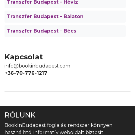
Transzfer Budapest - Hévíz
Transzfer Budapest - Balaton
Transzfer Budapest - Bécs
Kapcsolat
info@bookinbudapest.com
+36-70-776-1217
RÓLUNK
BookInBudapest foglalási rendszer könnyen
használhtó, informatív weboldalt biztosít