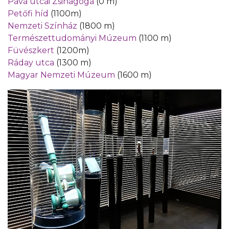
Páva utcai Zsinagóga
(0 m)
Petőfi híd
(1100m)
Nemzeti Színház
(1800 m)
Természettudományi Múzeum
(1100 m)
Füvészkert
(1200m)
Ráday utca
(1300 m)
Magyar Nemzeti Múzeum
(1600 m)