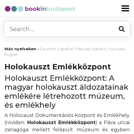
Más nyelveken :
Deutsch
,
Español
,
Français
,
Italiano
,
Русский
,
English
Holokauszt Emlékközpont
Holokauszt Emlékközpont: A
magyar holokauszt áldozatainak
emlékére létrehozott múzeum,
és emlékhely
A Holocaust Dokumentációs Központ és Emlékhely
(röviden:
Holokauszt Emlékközpont
) a Páva utcai
zsinagóga mellett felépült múzeum és egyben