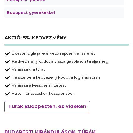
Budapest gyerekekkel
AKCIÓ: 5% KEDVEZMÉNY
Először foglalja le érkező reptéri transzferét
Kedvezmény kódot a visszaigazoláson találja meg
Válassza ki a túrát
Illessze be a kedvezény kódot a foglalás során
Válassza a készpénz fizetést
Fizetni érkezéskor, készpénzben
Túrák Budapesten, és vidéken
BUDAPESTI KIRÁNDULÁSOK, TÚRÁK