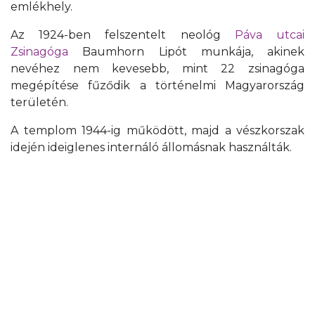
emlékhely.
Az 1924-ben felszentelt neológ
Páva utcai
Zsinagóga
Baumhorn Lipót munkája, akinek
nevéhez nem kevesebb, mint 22 zsinagóga
megépítése fűződik a történelmi Magyarország
területén.
A templom 1944-ig működött, majd a vészkorszak
idején ideiglenes internáló állomásnak használták.