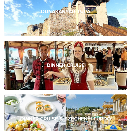
DUNAKANYAR TÚRA
DINNER CRUISE
DINNER CRUISE & SZÉCHENYI FÜRDŐ