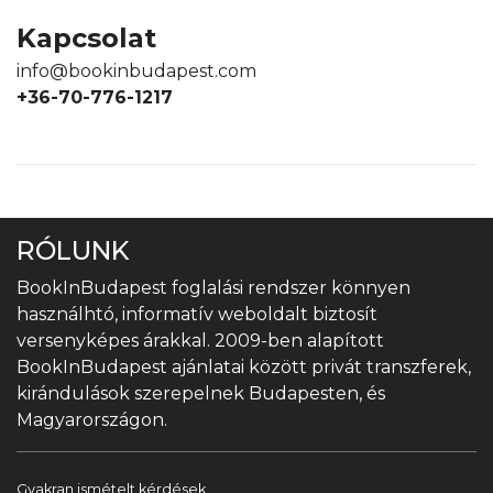
Kapcsolat
info@bookinbudapest.com
+36-70-776-1217
RÓLUNK
BookInBudapest foglalási rendszer könnyen
használhtó, informatív weboldalt biztosít
versenyképes árakkal. 2009-ben alapított
BookInBudapest ajánlatai között privát transzferek,
kirándulások szerepelnek Budapesten, és
Magyarországon.
Gyakran ismételt kérdések