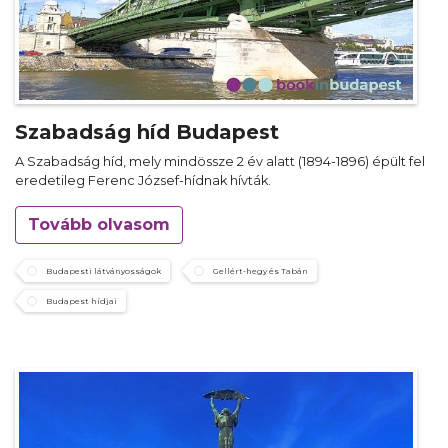
Szabadság híd Budapest
A Szabadság híd, mely mindössze 2 év alatt (1894-1896) épült fel
eredetileg Ferenc József-hídnak hívták.
Tovább olvasom
Budapesti látványosságok
Gellért-hegy és Tabán
Budapest hídjai