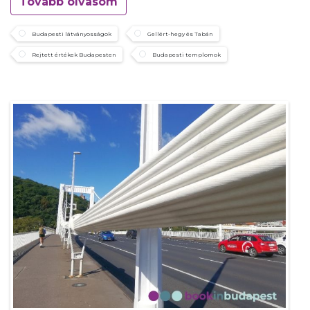
Tovább olvasom
Budapesti látványosságok
Gellért-hegy és Tabán
Rejtett értékek Budapesten
Budapesti templomok