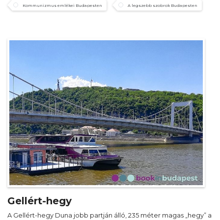
Kommunizmus emlékei Budapesten
A legszebb szobrok Budapesten
Gellért-hegy
A Gellért-hegy Duna jobb partján álló, 235 méter magas „hegy” a