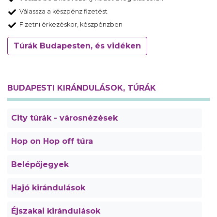
Válassza a készpénz fizetést
Fizetni érkezéskor, készpénzben
Túrák Budapesten, és vidéken
BUDAPESTI KIRÁNDULÁSOK, TÚRÁK
City túrák - városnézések
Hop on Hop off túra
Belépőjegyek
Hajó kirándulások
Éjszakai kirándulások