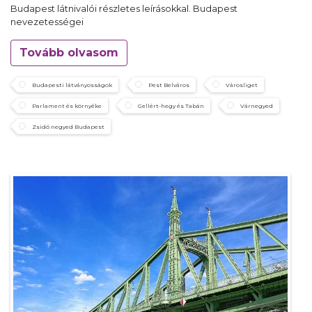
Budapest látnivalói részletes leírásokkal. Budapest
nevezetességei
Tovább olvasom
Budapesti látványosságok
Pest Belváros
Városliget
Parlament és környéke
Gellért-hegy és Tabán
Várnegyed
Zsidó negyed Budapest