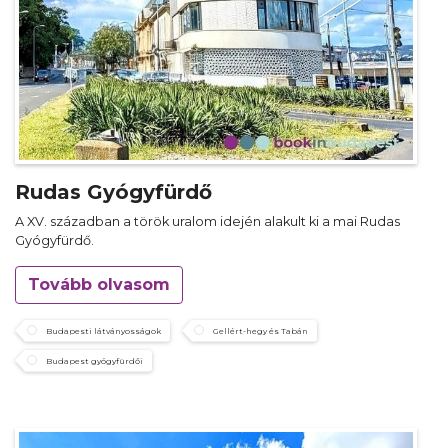
Rudas Gyógyfürdő
A XV. században a török uralom idején alakult ki a mai Rudas
Gyógyfürdő.
Tovább olvasom
Budapesti látványosságok
Gellért-hegy és Tabán
Budapest gyógyfürdői