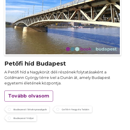
Petőfi híd Budapest
A Petőfi híd a Nagykörút déli részének folytatásaként a
Goldmann György térre ível a Dunán át, amely Budapest
egyetemi életének központja.
Tovább olvasom
Budapesti látványosságok
Gellért-hegy és Tabán
Budapest hídjai