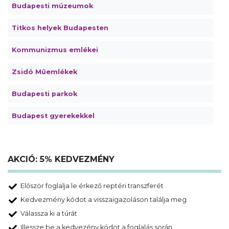
Budapesti múzeumok
Titkos helyek Budapesten
Kommunizmus emlékei
Zsidó Műemlékek
Budapesti parkok
Budapest gyerekekkel
AKCIÓ: 5% KEDVEZMÉNY
Először foglalja le érkező reptéri transzferét
Kedvezmény kódot a visszaigazoláson találja meg
Válassza ki a túrát
Illessze be a kedvezény kódot a foglalás során