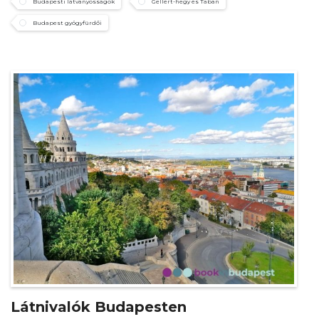
Budapesti látványosságok
Gellért-hegy és Tabán
Budapest gyógyfürdői
Látnivalók Budapesten