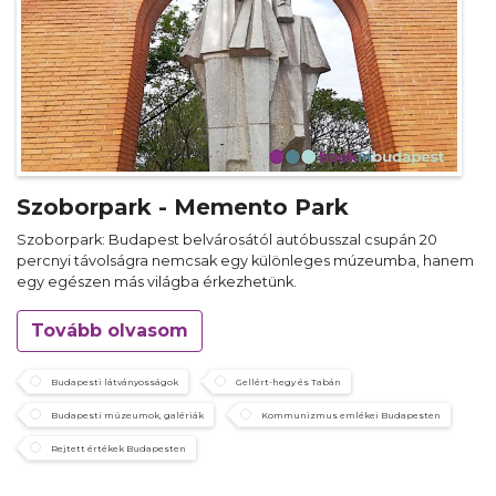
Szoborpark - Memento Park
Szoborpark: Budapest belvárosától autóbusszal csupán 20
percnyi távolságra nemcsak egy különleges múzeumba, hanem
egy egészen más világba érkezhetünk.
Tovább olvasom
Budapesti látványosságok
Gellért-hegy és Tabán
Budapesti múzeumok, galériák
Kommunizmus emlékei Budapesten
Rejtett értékek Budapesten