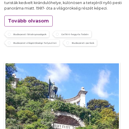
turisták kedvelt kirándulóhelye, különösen a tetejéről nyíló pesti
panoráma miatt. 1987- óta a világörökség részét képezi.
Tovább olvasom
Budapesti látványosságok
Gellért-hegy és Tabán
Budapest világörökségi helyszínei
Budapesti parkok