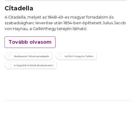
Citadella
A Citadella, melyet az 1848-49-es magyar forradalom és
szabadságharc leverése után 1854-ben építtetett Julius Jacob
von Haynau, a Gellérthegy tetején látható.
Tovább olvasom
Budapesti látványosságok
Gellért-hegy és Tabán
A legjobb kilátók Budapesten