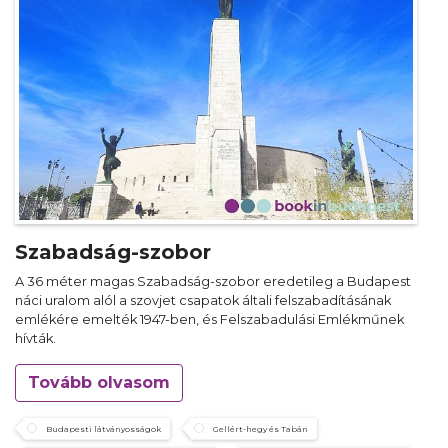
Szabadság-szobor
A 36 méter magas Szabadság-szobor eredetileg a Budapest
náci uralom alól a szovjet csapatok általi felszabadításának
emlékére emelték 1947-ben, és Felszabadulási Emlékműnek
hívták.
Tovább olvasom
Budapesti látványosságok
Gellért-hegy és Tabán