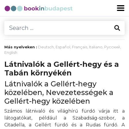
Más nyelveken :
Deutsch
,
Español
,
Français
,
Italiano
,
Русский
,
English
Látnivalók a Gellért-hegy és a
Tabán környékén
Látnivalók a Gellért-hegy
közelében, Nevezetességek a
Gellért-hegy közelében
Számos látnivaló és világhírű fürdő várja itt a
látogatókat, például a Szabadság-szobor, a
Citadella, a Gellért fürdő és a Rudas fürdő. A