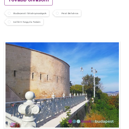
Budapesti látványosságok
Pest Belváros
Gellért-hegy és Tabán