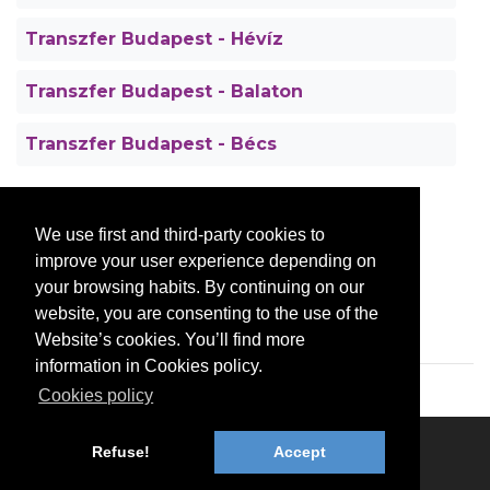
Transzfer Budapest - Hévíz
Transzfer Budapest - Balaton
Transzfer Budapest - Bécs
Kapcsolat
We use first and third-party cookies to
improve your user experience depending on
info@bookinbudapest.com
your browsing habits. By continuing on our
+36-70-776-1217
website, you are consenting to the use of the
Website’s cookies. You’ll find more
information in Cookies policy.
Cookies policy
RÓLUNK
Refuse!
Accept
BookInBudapest foglalási rendszer könnyen