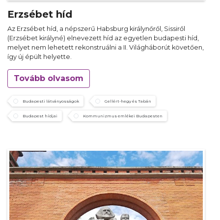
Erzsébet híd
Az Erzsébet híd, a népszerű Habsburg királynőről, Sissiről
(Erzsébet királyné) elnevezett híd az egyetlen budapesti híd,
melyet nem lehetett rekonstruálni a II. Világháborút követően,
így új épült helyette.
Tovább olvasom
Budapesti látványosságok
Gellért-hegy és Tabán
Budapest hídjai
Kommunizmus emlékei Budapesten