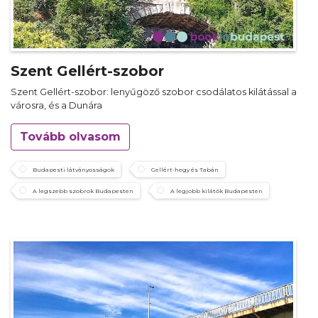
Szent Gellért-szobor
Szent Gellért-szobor: lenyűgöző szobor csodálatos kilátással a
városra, és a Dunára
Tovább olvasom
Budapesti látványosságok
Gellért-hegy és Tabán
A legszebb szobrok Budapesten
A legjobb kilátók Budapesten