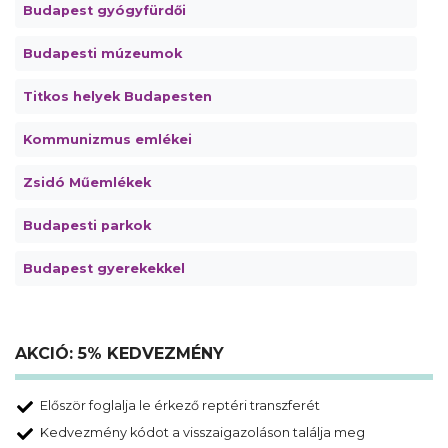
Budapest gyógyfürdői
Budapesti múzeumok
Titkos helyek Budapesten
Kommunizmus emlékei
Zsidó Műemlékek
Budapesti parkok
Budapest gyerekekkel
AKCIÓ: 5% KEDVEZMÉNY
Először foglalja le érkező reptéri transzferét
Kedvezmény kódot a visszaigazoláson találja meg