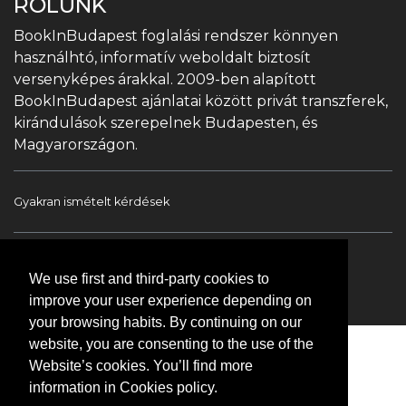
RÓLUNK
BookInBudapest foglalási rendszer könnyen
használhtó, informatív weboldalt biztosít
versenyképes árakkal. 2009-ben alapított
BookInBudapest ajánlatai között privát transzferek,
kirándulások szerepelnek Budapesten, és
Magyarországon.
Gyakran ismételt kérdések
Book In Budapest
Turista információ
We use first and third-party cookies to
Túrák & Kirándulások
Transzfer
Kapcsolat
improve your user experience depending on
your browsing habits. By continuing on our
website, you are consenting to the use of the
Website’s cookies. You’ll find more
information in Cookies policy.