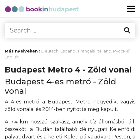
Más nyelveken :
Deutsch
,
Español
,
Français
,
Italiano
,
Русский
,
English
Budapest Metro 4 - Zöld vonal
Budapest 4-es metró - Zöld
vonal
A 4-es metró a Budapest Metro negyedik, vagyis
zöld vonala, és 2014-ben nyitotta meg kapuit.
A 7,4 km hosszú szakasz, amely tíz állomásból áll,
összeköti a Budán található délnyugati Kelenföldi
pályaudvart és a keleti Keleti pályaudvart Pesten, a