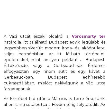
A Váci utcát északi oldalról a
Vörösmarty tér
határolja. Itt található Budapest egyik legújabb és
legszebben sikerült modern iroda- és lakóépülete,
teljes harmóniában az itt látható történelmi
épületekkel, mint amilyen például a Budapesti
Értéktőzsde, vagy a Gerbeaud-ház. Érdemes
elfogyasztani egy finom sütit és egy kávét a
Gerbeaud-ban, Budapest leghíresebb
cukrászdájában, mielőtt nekivágunk a Váci utca
forgatagának.
Az Erzsébet-híd után a Március 15. térre érkezünk,
ahonnan a sétálóutca a Fővám térig folytatódik. Az