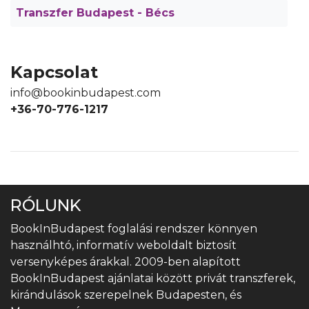
Transzfer Budapest - Bécs
Kapcsolat
info@bookinbudapest.com
+36-70-776-1217
RÓLUNK
BookInBudapest foglalási rendszer könnyen
használhtó, informatív weboldalt biztosít
versenyképes árakkal. 2009-ben alapított
BookInBudapest ajánlatai között privát transzferek,
kirándulások szerepelnek Budapesten, és