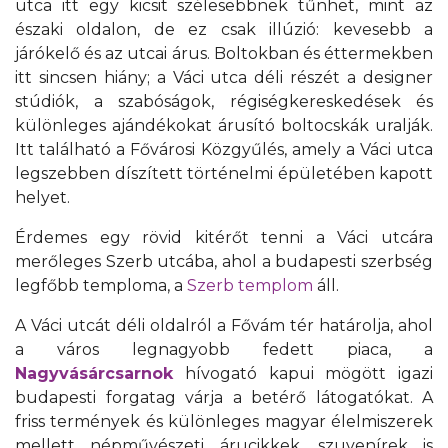
utca itt egy kicsit szélesebbnek tűnhet, mint az
északi oldalon, de ez csak illúzió: kevesebb a
járókelő és az utcai árus. Boltokban és éttermekben
itt sincsen hiány; a Váci utca déli részét a designer
stúdiók, a szabóságok, régiségkereskedések és
különleges ajándékokat árusító boltocskák uralják.
Itt található a Fővárosi Közgyűlés, amely a Váci utca
legszebben díszített történelmi épületében kapott
helyet.
Érdemes egy rövid kitérőt tenni a Váci utcára
merőleges Szerb utcába, ahol a budapesti szerbség
legfőbb temploma, a
Szerb templom
áll.
A Váci utcát déli oldalról a Fővám tér határolja, ahol
a város legnagyobb fedett piaca, a
Nagyvásárcsarnok
hívogató kapui mögött igazi
budapesti forgatag várja a betérő látogatókat. A
friss termények és különleges magyar élelmiszerek
mellett népművészeti árucikkek, szuvenírek is