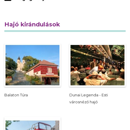
Hajó kirándulások
Balaton Túra
Dunai Legenda - Esti
városnéző hajó