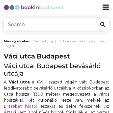
Más nyelveken :
Deutsch
,
Español
,
Français
,
Italiano
,
Русский
,
English
Váci utca Budapest
Váci utca: Budapest bevásárló
utcája
A
Váci utca
a XVIII. század végén vált Budapest
legdivatosabb bevásárló utcájává. A középkorban az
utca hossza (1300 méter) megegyezett a város
hosszával. Két különálló része van, melyek az
Erzsébet hídtól
északra és délre fekszenek. Az
északi rész, ahol nívós boltok foglalják el az összes