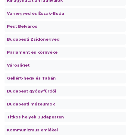
Kihagyhatatlan látnivalók
Várnegyed és Észak-Buda
Pest Belváros
Budapesti Zsidónegyed
Parlament és környéke
Városliget
Gellért-hegy és Tabán
Budapest gyógyfürdői
Budapesti múzeumok
Titkos helyek Budapesten
Kommunizmus emlékei