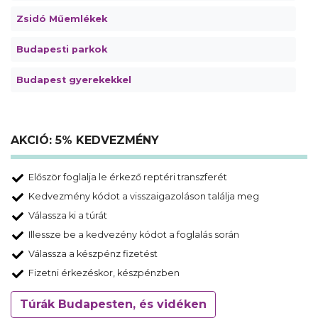
Zsidó Műemlékek
Budapesti parkok
Budapest gyerekekkel
AKCIÓ: 5% KEDVEZMÉNY
Először foglalja le érkező reptéri transzferét
Kedvezmény kódot a visszaigazoláson találja meg
Válassza ki a túrát
Illessze be a kedvezény kódot a foglalás során
Válassza a készpénz fizetést
Fizetni érkezéskor, készpénzben
Túrák Budapesten, és vidéken