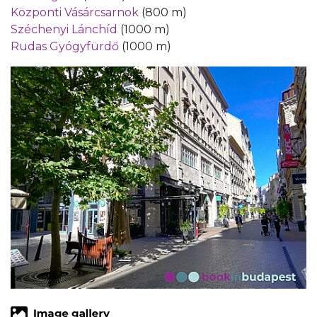
Központi Vásárcsarnok
(800 m)
Széchenyi Lánchíd
(1000 m)
Rudas Gyógyfürdő
(1000 m)