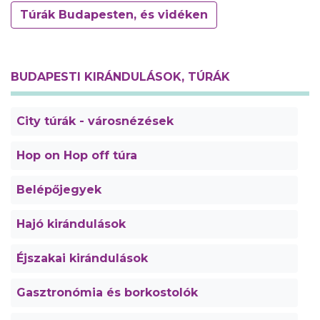
Túrák Budapesten, és vidéken
BUDAPESTI KIRÁNDULÁSOK, TÚRÁK
City túrák - városnézések
Hop on Hop off túra
Belépőjegyek
Hajó kirándulások
Éjszakai kirándulások
Gasztronómia és borkostolók