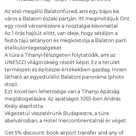
Az első megálló Balatonfüred, ami egy bájos kis
város a Balaton északi partján. Itt meginvitáljuk Önt
egy rövid városnézésre a nosztalgia kisvonattal.
Az 1 órás hajóút előtt, van ideje, hogy sétáljon a
festői tájú sétányon és megkóstolja a Balaton parti
ételkülönlegességeket.
A túra a Tihanyi-félszigeten folytatódik, ami az
UNESCO világörökség részét képzi. Ez a terület
természeti és építészei értékekben gazdag. Innen
látható az egyedülálló Balatoni panoráma (photo
stop).
Ezt követően lehetősége van a Tihanyi Apátság
meglátogatására. Az apátságot 1055-ben András
Király alapította.
Végezetül visszatérünk Budapestre, a túra
abelvárosban, a Hotel Inercontinentalnál ér véget.
Get 5% discount: book airport transfer and any of