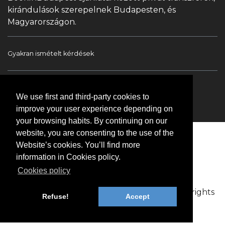
kirándulások szerepelnek Budapesten, és
Magyarországon.
Gyakran ismételt kérdések
Book In Budapest
Turista információ
We use first and third-party cookies to
Túrák & Kirándulások
Transzfer
Kapcsolat
improve your user experience depending on
your browsing habits. By continuing on our
website, you are consenting to the use of the
Website’s cookies. You’ll find more
information in Cookies policy.
Cookies policy
Copyright © 2009-2026 BookinBudapest | All rights
Refuse!
Accept
reserved