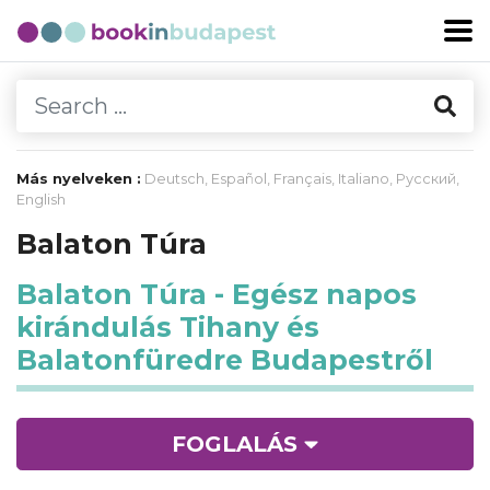
Más nyelveken :
Deutsch
,
Español
,
Français
,
Italiano
,
Русский
,
English
Balaton Túra
Balaton Túra - Egész napos
kirándulás Tihany és
Balatonfüredre Budapestről
FOGLALÁS