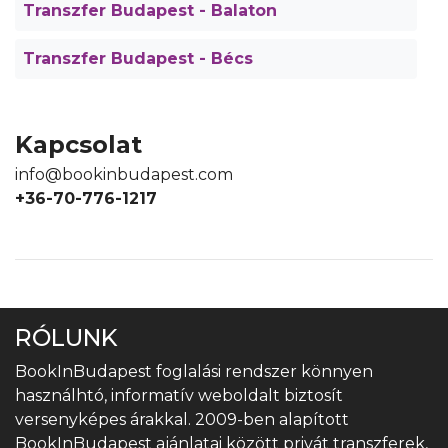
Transzfer Budapest - Balaton
Transzfer Budapest - Bécs
Kapcsolat
info@bookinbudapest.com
+36-70-776-1217
RÓLUNK
BookInBudapest foglalási rendszer könnyen
használhtó, informatív weboldalt biztosít
versenyképes árakkal. 2009-ben alapított
BookInBudapest ajánlatai között privát transzferek,