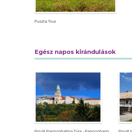
Puszta Tour
Egész napos kirándulások
Privát Pannonhalma Túra - Pannonhami
Privát 