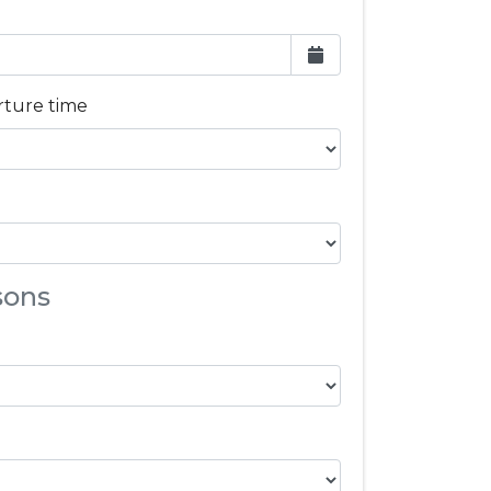
rture time
sons