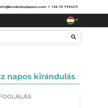
info@bookinbudapest.com
+36 70 7761217
sz napos kirándulás
FOGLALÁS