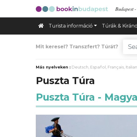
Budapest - 
Turista információ
Túrák & Kirán
Mit keresel? Transzfert? Túrát?
Más nyelveken :
Deutsch
,
Español
,
Français
,
Italia
Puszta Túra
Puszta Túra - Magya