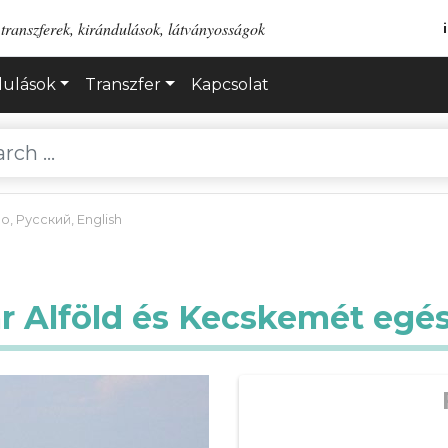
transzferek, kirándulások, látványosságok
dulások
Transzfer
Kapcsolat
no
,
Русский
,
English
r Alföld és Kecskemét egé