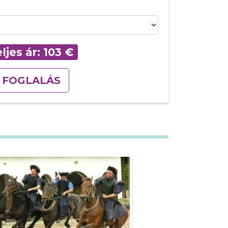
ljes ár:
103
€
FOGLALÁS