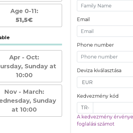
Age 0-11:
51,5€
Email
able
Phone number
Apr - Oct:
ursday, Sunday at
Deviza kiválasztása
10:00
Nov - March:
Kedvezmény kód
dnesday, Sunday
TR-
at 10:00
A kedvezmény érvényes
foglalási számot