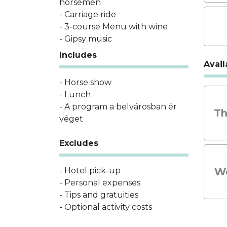
horsemen
- Carriage ride
- 3-course Menu with wine
- Gipsy music
Includes
Avail
- Horse show
- Lunch
- A program a belvárosban ér
Th
véget
Excludes
- Hotel pick-up
We
- Personal expenses
- Tips and gratuities
- Optional activity costs