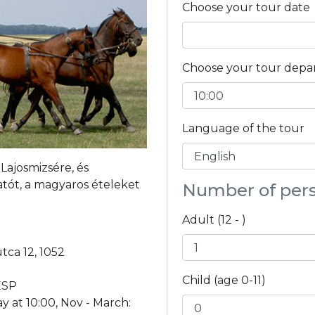
Choose your tour date
Choose your tour depa
Language of the tour
Lajosmizsére, és
tót, a magyaros ételeket
Number of per
Adult (12 - )
tca 12, 1052
Child (age 0-11)
 ESP
y at 10:00, Nov - March: