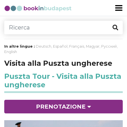
In altre lingue :
Deutsch
,
Español
,
Français
,
Magyar
,
Русский
,
English
Visita alla Puszta ungherese
Puszta Tour - Visita alla Puszta
ungherese
PRENOTAZIONE