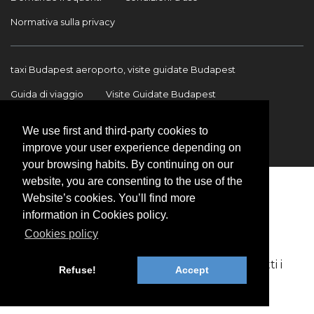
Normativa sulla privacy
taxi Budapest aeroporto, visite guidate Budapest
Guida di viaggio
Visite Guidate Budapest
Trasferimento Aeroporto
Trasferimenti internazionali
We use first and third-party cookies to
Contatto
improve your user experience depending on
your browsing habits. By continuing on our
website, you are consenting to the use of the
Website’s cookies. You’ll find more
information in Cookies policy.
Cookies policy
Copyright © 2009-2026 BookinBudapest | Tutti i
Refuse!
Accept
diritti riservati