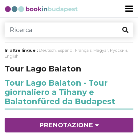
In altre lingue :
Deutsch
,
Español
,
Français
,
Magyar
,
Русский
,
English
Tour Lago Balaton
Tour Lago Balaton - Tour
giornaliero a Tihany e
Balatonfüred da Budapest
PRENOTAZIONE