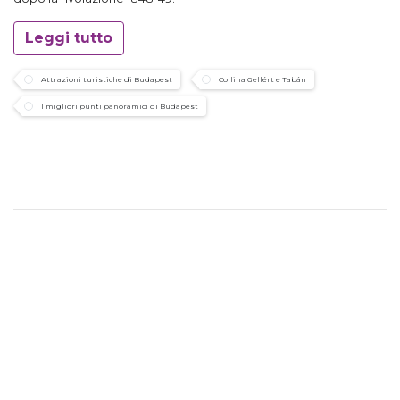
Leggi tutto
Attrazioni turistiche di Budapest
Collina Gellért e Tabán
I migliori punti panoramici di Budapest