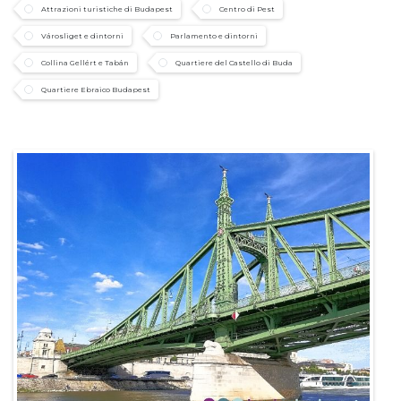
Attrazioni turistiche di Budapest
Centro di Pest
Városliget e dintorni
Parlamento e dintorni
Collina Gellért e Tabán
Quartiere del Castello di Buda
Quartiere Ebraico Budapest