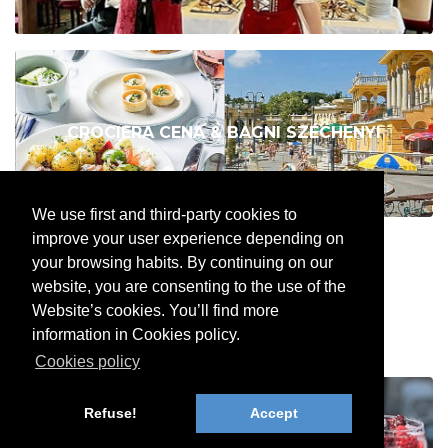
CROCIERA CENA & BAGNI SZÉCHENYI
We use first and third-party cookies to
improve your user experience depending on
your browsing habits. By continuing on our
website, you are consenting to the use of the
TOP BUDAPEST
Website’s cookies. You’ll find more
information in Cookies policy.
Cookies policy
Refuse!
Accept