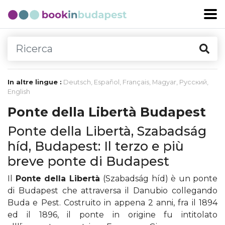
In altre lingue :
Deutsch
,
Español
,
Français
,
Magyar
,
Русский
,
English
Ponte della Libertà Budapest
Ponte della Libertà, Szabadság
híd, Budapest: Il terzo e più
breve ponte di Budapest
Il
Ponte della Libertà
(Szabadság híd) è un ponte
di Budapest che attraversa il Danubio collegando
Buda e Pest. Costruito in appena 2 anni, fra il 1894
ed il 1896, il ponte in origine fu intitolato