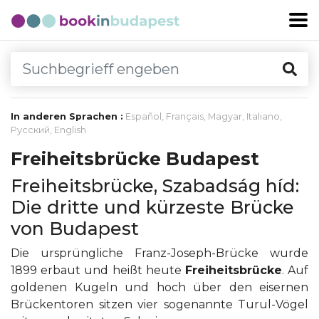
In anderen Sprachen :
Español
,
Français
,
Magyar
,
Italiano
,
Русский
,
English
Freiheitsbrücke Budapest
Freiheitsbrücke, Szabadság híd:
Die dritte und kürzeste Brücke
von Budapest
Die ursprüngliche Franz-Joseph-Brücke wurde
1899 erbaut und heißt heute
Freiheitsbrücke
. Auf
goldenen Kugeln und hoch über den eisernen
Brückentoren sitzen vier sogenannte Turul-Vögel