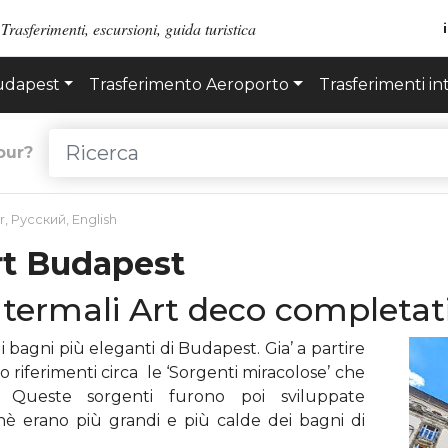
Trasferimenti, escursioni, guida turistica
Budapest
Trasferimento Aeroporto
Trasferimenti in
our?
r
,
Русский
,
English
rt Budapest
 termali Art deco completati
i bagni più eleganti di Budapest. Gia’ a partire
o riferimenti circa le ‘Sorgenti miracolose’ che
. Queste sorgenti furono poi sviluppate
è erano più grandi e più calde dei bagni di