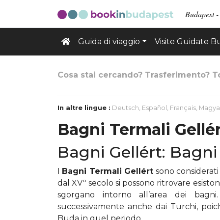
Budapest - 
Guida di viaggio
Visite Guidate 
Cosa stai cercando? Trasferimento? T
In altre lingue :
Deutsch
,
Español
,
Français
,
Magya
Bagni Termali Gellé
Bagni Gellért: Bagni
I
Bagni Termali Gellért
sono considerati 
dal XVº secolo si possono ritrovare esiston
sgorgano intorno all’area dei bagni
successivamente anche dai Turchi, poich
Buda in quel periodo.