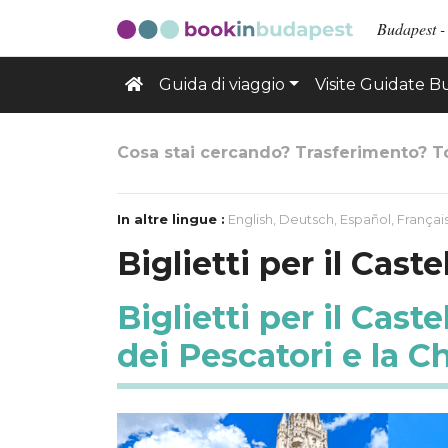
Budapest - 
Guida di viaggio
Visite Guidate 
Cosa stai cercando? Trasferimento? T
In altre lingue :
English
,
Deutsch
,
Español
,
Françai
Biglietti per il Cast
Biglietti per il Cast
dei Pescatori e la C