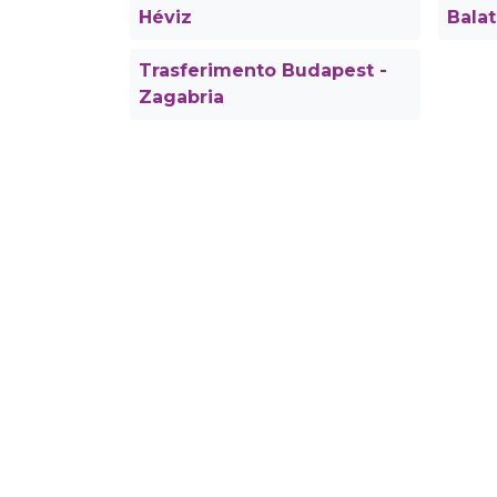
Héviz
Bala
Trasferimento Budapest -
Zagabria