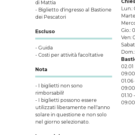
Chies
di Mattia
Lun.: 
- Biglietto d'ingresso al Bastione
Marte
dei Pescatori
Merco
Gio.: 
Escluso
Ven: 
Sabat
- Guida
Dom.:
- Costi per attività facoltative
Basti
02.01 
Nota
09:00
01.06 
- I biglietti non sono
09:00
rimborsabili!
01.10 
- I biglietti possono essere
09:00
utilizzati liberamente nell'anno
solare in questione e non solo
nel giorno selezionato.