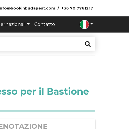
info@bookinbudapest.com
+36 70 7761217
ternazionali
Contatto
resso per il Bastione
ENOTAZIONE