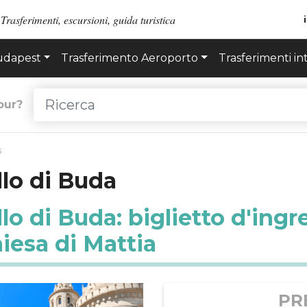
Trasferimenti, escursioni, guida turistica
Budapest
Trasferimento Aeroporto
Trasferimenti in
our?
s
ello di Buda
ello di Buda: biglietto d'ing
hiesa di Mattia
PR