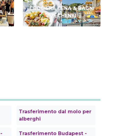
CROCIERA CENA & BAGNI
A
SZÉCHENYI
Trasferimento dal molo per
alberghi
-
Trasferimento Budapest -