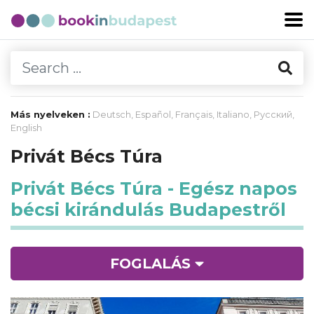
Más nyelveken :
Deutsch
,
Español
,
Français
,
Italiano
,
Русский
,
English
Privát Bécs Túra
Privát Bécs Túra - Egész napos
bécsi kirándulás Budapestről
FOGLALÁS