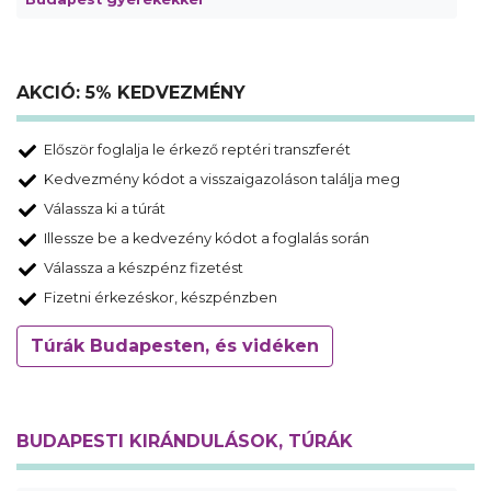
AKCIÓ: 5% KEDVEZMÉNY
Először foglalja le érkező reptéri transzferét
Kedvezmény kódot a visszaigazoláson találja meg
Válassza ki a túrát
Illessze be a kedvezény kódot a foglalás során
Válassza a készpénz fizetést
Fizetni érkezéskor, készpénzben
Túrák Budapesten, és vidéken
BUDAPESTI KIRÁNDULÁSOK, TÚRÁK