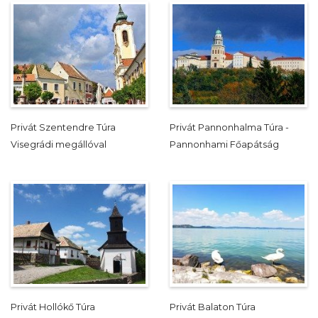
Privát Szentendre Túra
Privát Pannonhalma Túra -
Visegrádi megállóval
Pannonhami Főapátság
Privát Hollókő Túra
Privát Balaton Túra