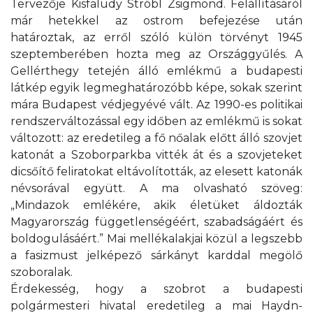
Tervezője Kisfaludy Stróbl Zsigmond. Felállításáról
már hetekkel az ostrom befejezése után
határoztak, az erről szóló külön törvényt 1945
szeptemberében hozta meg az Országgyűlés. A
Gellérthegy tetején álló emlékmű a budapesti
látkép egyik legmeghatározóbb képe, sokak szerint
mára Budapest védjegyévé vált. Az 1990-es politikai
rendszerváltozással egy időben az emlékmű is sokat
változott: az eredetileg a fő nőalak előtt álló szovjet
katonát a Szoborparkba vitték át és a szovjeteket
dicsőítő feliratokat eltávolították, az elesett katonák
névsorával együtt. A ma olvasható szöveg:
„Mindazok emlékére, akik életüket áldozták
Magyarország függetlenségéért, szabadságáért és
boldogulásáért.” Mai mellékalakjai közül a legszebb
a fasizmust jelképező sárkányt karddal megölő
szoboralak.
Érdekesség, hogy a szobrot a budapesti
polgármesteri hivatal eredetileg a mai Haydn-