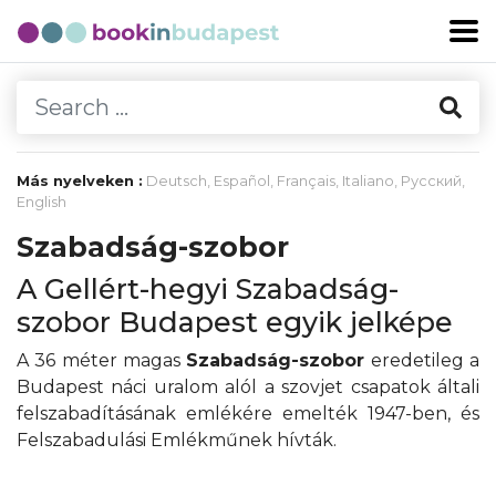
Más nyelveken :
Deutsch
,
Español
,
Français
,
Italiano
,
Русский
,
English
Szabadság-szobor
A Gellért-hegyi Szabadság-
szobor Budapest egyik jelképe
A 36 méter magas
Szabadság-szobor
eredetileg a
Budapest náci uralom alól a szovjet csapatok általi
felszabadításának emlékére emelték 1947-ben, és
Felszabadulási Emlékműnek hívták.