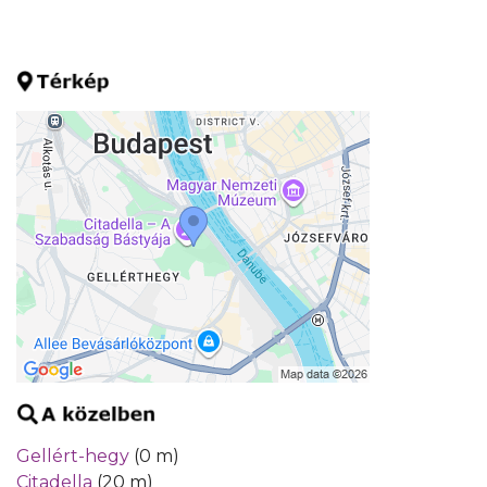
Gellért-hegy
(0 m)
Citadella
(20 m)