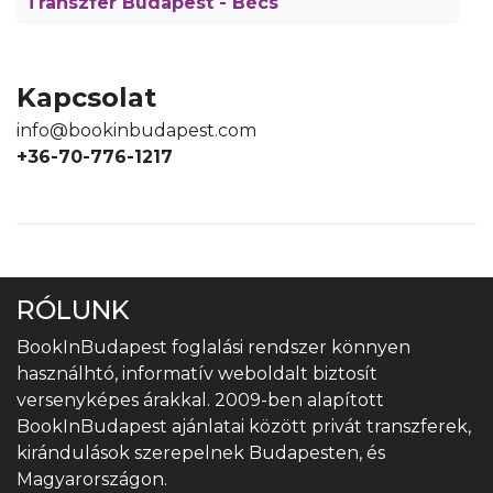
Transzfer Budapest - Bécs
Kapcsolat
info@bookinbudapest.com
+36-70-776-1217
RÓLUNK
BookInBudapest foglalási rendszer könnyen
használhtó, informatív weboldalt biztosít
versenyképes árakkal. 2009-ben alapított
BookInBudapest ajánlatai között privát transzferek,
kirándulások szerepelnek Budapesten, és
Magyarországon.