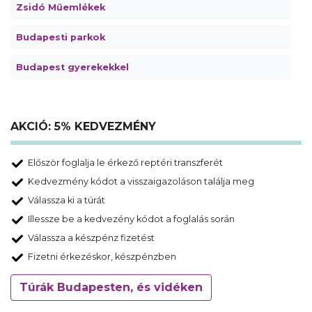
Zsidó Műemlékek
Budapesti parkok
Budapest gyerekekkel
AKCIÓ: 5% KEDVEZMÉNY
Először foglalja le érkező reptéri transzferét
Kedvezmény kódot a visszaigazoláson találja meg
Válassza ki a túrát
Illessze be a kedvezény kódot a foglalás során
Válassza a készpénz fizetést
Fizetni érkezéskor, készpénzben
Túrák Budapesten, és vidéken