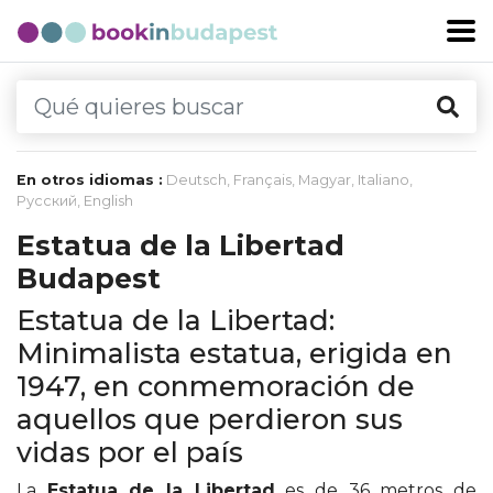
En otros idiomas :
Deutsch
,
Français
,
Magyar
,
Italiano
,
Русский
,
English
Estatua de la Libertad
Budapest
Estatua de la Libertad:
Minimalista estatua, erigida en
1947, en conmemoración de
aquellos que perdieron sus
vidas por el país
La
Estatua de la Libertad
es de 36 metros de