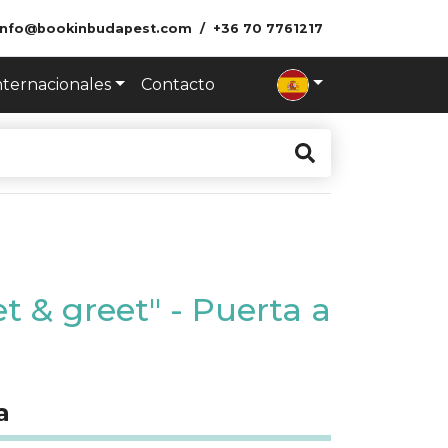
info@bookinbudapest.com
+36 70 7761217
nternacionales
Contacto
et & greet" - Puerta a
a