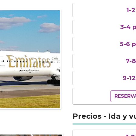
1-
3-4 
5-6 
7-8
9-1
RESERV
Precios - Ida y v