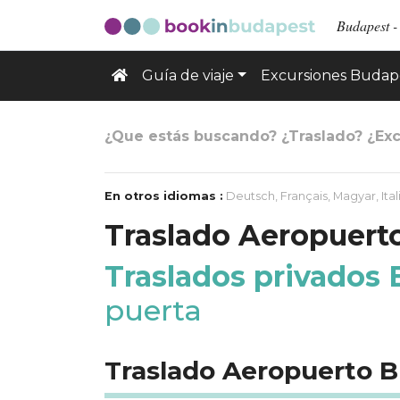
Budapest - 
Guía de viaje
Excursiones Budap
¿Que estás buscando? ¿Traslado? ¿Exc
En otros idiomas :
Deutsch
,
Français
,
Magyar
,
Ita
Traslado Aeropuerto
Traslados privados
puerta
Traslado Aeropuerto 