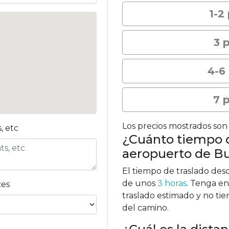
1-2
3 
4-6
7 
Los precios mostrados son 
, etc
¿Cuánto tiempo d
aeropuerto de Bu
El tiempo de traslado des
de unos
3 horas
. Tenga e
ces
traslado estimado y no tie
del camino.