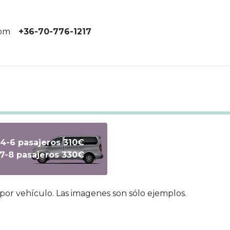
com
+36-70-776-1217
4-6 pasajeros 310€
Text
7-8 pasajeros 330€
 por vehículo. Las imagenes son sólo ejemplos.