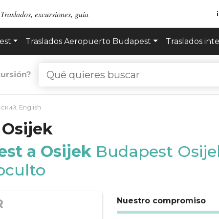
Traslados, excursiones, guía
est
Traslados Aeropuerto Budapest
Traslados int
ursión?
сский
,
English
 Osijek
est a Osijek
Budapest Osijek
 oculto
Nuestro compromiso
R