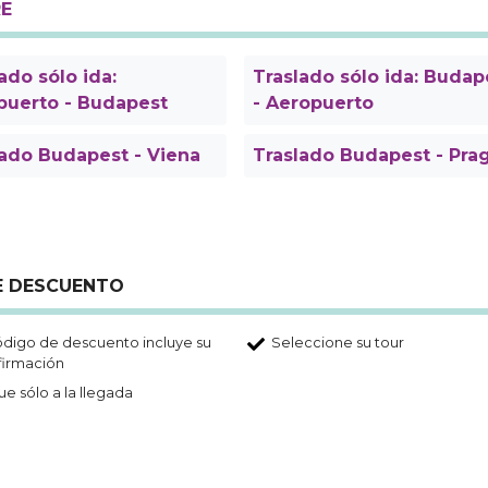
RE
ado sólo ida:
Traslado sólo ida: Budap
puerto - Budapest
- Aeropuerto
lado Budapest - Viena
Traslado Budapest - Pra
DE DESCUENTO
ódigo de descuento incluye su
Seleccione su tour
firmación
e sólo a la llegada