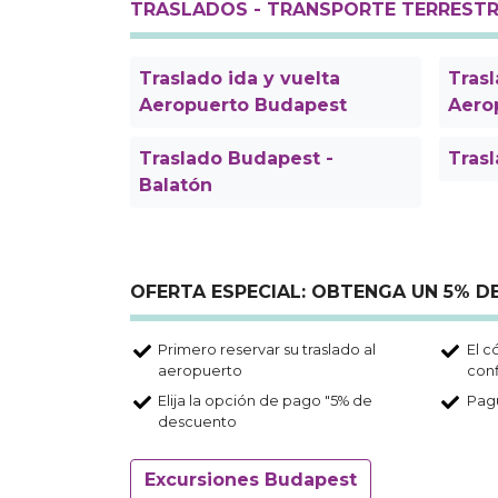
TRASLADOS - TRANSPORTE TERREST
Traslado ida y vuelta
Trasl
Aeropuerto Budapest
Aero
Traslado Budapest -
Tras
Balatón
OFERTA ESPECIAL: OBTENGA UN 5% 
Primero reservar su traslado al
El c
aeropuerto
con
Elija la opción de pago "5% de
Pagu
descuento
Excursiones Budapest