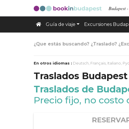
Budapest - 
Guía de viaje
Excursiones Budap
¿Que estás buscando? ¿Traslado? ¿Exc
En otros idiomas :
Deutsch
,
Français
,
Italiano
,
Ру
Traslados Budapest
Traslados de Budap
Precio fijo, no costo
RESERVA