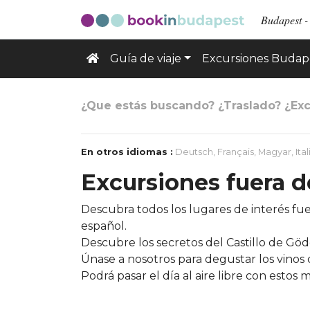
Budapest - 
Guía de viaje
Excursiones Budap
¿Que estás buscando? ¿Traslado? ¿Exc
En otros idiomas :
Deutsch
,
Français
,
Magyar
,
Ita
Excursiones fuera d
Descubra todos los lugares de interés fue
español.
Descubre los secretos del Castillo de Göd
Únase a nosotros para degustar los vinos 
Podrá pasar el día al aire libre con esto