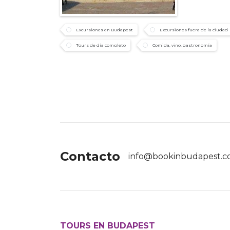
Excursiones en Budapest
Excursiones fuera de la ciudad
Tours de día completo
Comida, vino, gastronomía
Contacto
info@bookinbudapest.
TOURS EN BUDAPEST