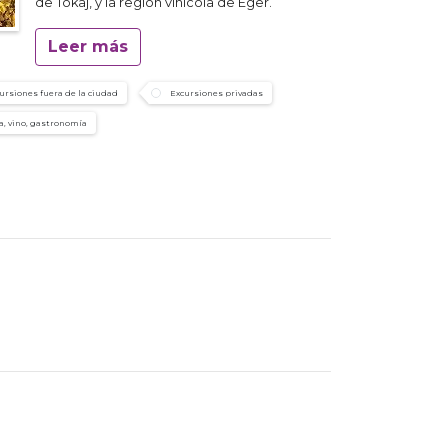
de Tokaj, y la región vinícola de Eger.
Leer más
ursiones fuera de la ciudad
Excursiones privadas
, vino, gastronomía