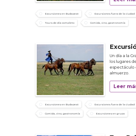
Excursiones en Budapest
Excursiones fuera de la ciudad
Tours de día completo
Comida, vino, gastronomía
Excursi
Un día a la G
los lugares de
espectáculo d
almuerzo.
Leer má
Excursiones en Budapest
Excursiones fuera de la ciudad
Comida, vino, gastronomía
Excursiones en grupo