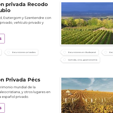
ón privada Recodo
ubio
rád, Esztergom y Szentendre con
privado, vehículo privado y
s
Excursiones privadas
Excursiones en Budapest
Exc
Comida, vino, gastronomía
ón Privada Pécs
trimonio mundial de la
leocristiana, y otros lugares en
a español privado.
s