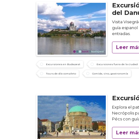
Excursi
del Dan
Visita Viseg
guía espanol 
entradas.
Leer má
Excursiones en Budapest
Excursiones fuera de la ciudad
Tours de día completo
Comida, vino, gastronomía
Excursi
Explora el pa
Necrópolis pa
Pécs con guí
Leer má