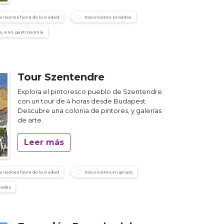
ursiones fuera de la ciudad
Excursiones privadas
, vino, gastronomía
Tour Szentendre
Explora el pintoresco pueblo de Szentendre
con un tour de 4 horas desde Budapest.
Descubre una colonia de pintores, y galerías
de arte.
Leer más
ursiones fuera de la ciudad
Excursiones en grupo
iadas