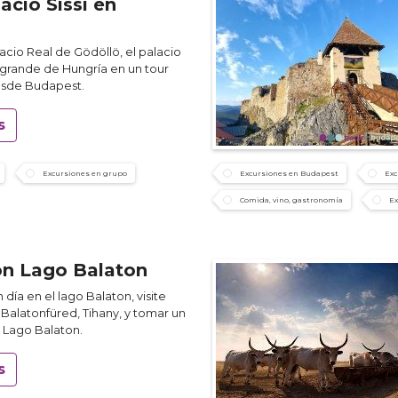
acio Sissi en
lacio Real de Gödöllö, el palacio
grande de Hungría en un tour
esde Budapest.
s
Excursiones en grupo
Excursiones en Budapest
Exc
Comida, vino, gastronomía
Ex
ón Lago Balaton
 día en el lago Balaton, visite
Balatonfüred, Tihany, y tomar un
 Lago Balaton.
s