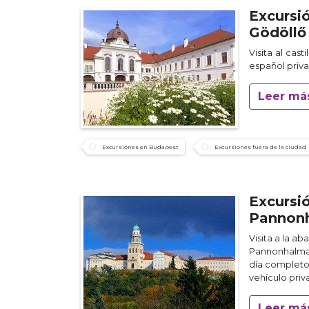
Excursi
Gödöllő
Visita al cas
español priva
Leer má
Excursiones en Budapest
Excursiones fuera de la ciudad
Excursi
Pannon
Visita a la a
Pannonhalma
día completo
vehículo priv
Leer má