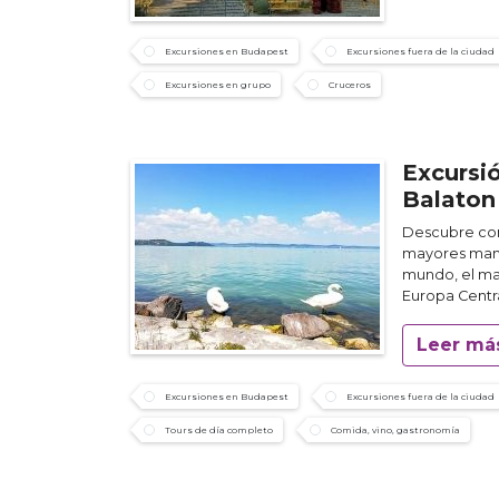
Excursiones en Budapest
Excursiones fuera de la ciudad
Excursiones en grupo
Cruceros
Excursi
Balaton
Descubre con 
mayores manu
mundo, el ma
Europa Centra
Leer má
Excursiones en Budapest
Excursiones fuera de la ciudad
Tours de día completo
Comida, vino, gastronomía