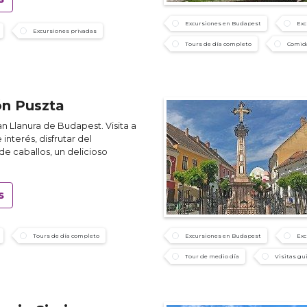
Excursiones en Budapest
Exc
Excursiones privadas
Tours de día completo
Comida
ón Puszta
ran Llanura de Budapest. Visita a
 interés, disfrutar del
e caballos, un delicioso
s
Tours de día completo
Excursiones en Budapest
Exc
Tour de medio día
Visitas gu