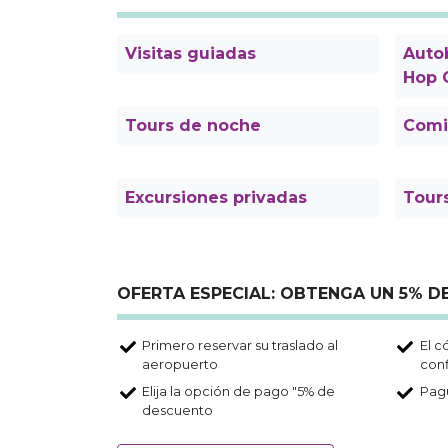
Visitas guiadas
Autob
Hop 
Tours de noche
Comi
Excursiones privadas
Tour
OFERTA ESPECIAL: OBTENGA UN 5% 
Primero reservar su traslado al
El c
aeropuerto
con
Elija la opción de pago "5% de
Pagu
descuento