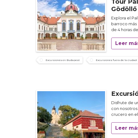
Tour Pal
Gödöllő
Explora el Pa
barroco más 
de 4 horas d
Leer má
Excursiones en Budapest
Excursiones fuera de la ciudad
Excursi
Disfrute de un
con nosotros 
crucero en el
Leer má