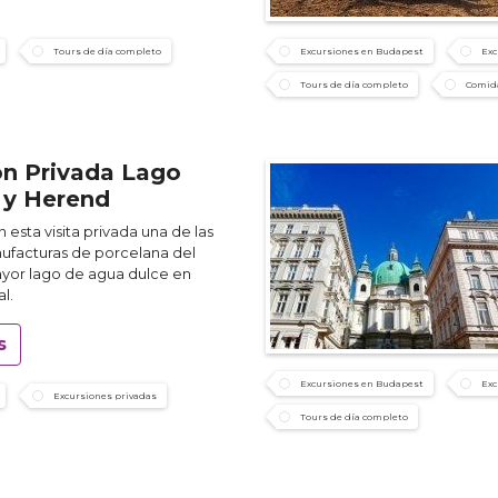
Tours de día completo
Excursiones en Budapest
Exc
Tours de día completo
Comida
ón Privada Lago
 y Herend
esta visita privada una de las
facturas de porcelana del
yor lago de agua dulce en
l.
s
Excursiones en Budapest
Exc
Excursiones privadas
Tours de día completo