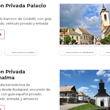
ón Privada Palacio
tillo barroco de Gödöllő, con guía
do, vehículo privado y entrada.
s
Excursiones privadas
Excursiones en Budapest
Exc
ón Privada
halma
badía benedictina de
 desde Budapest, excursión de
 con guía español privado,
ado, entrada, y almuerzo.
s