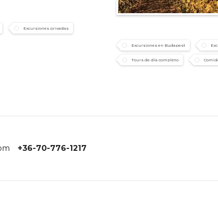
Excursiones privadas
Excursiones en Budapest
Exc
Tours de día completo
Comida
com
+36-70-776-1217