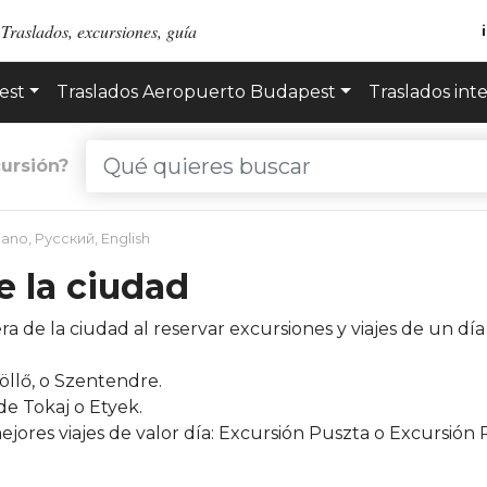
Traslados, excursiones, guía
est
Traslados Aeropuerto Budapest
Traslados int
ursión?
liano
,
Русский
,
English
e la ciudad
ra de la ciudad al reservar excursiones y viajes de un dí
öllő, o Szentendre.
de Tokaj o Etyek.
s mejores viajes de valor día: Excursión Puszta o Excursi