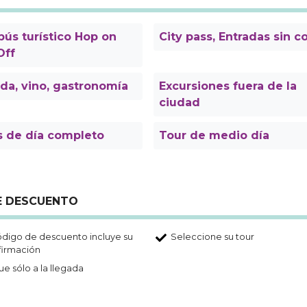
ús turístico Hop on
City pass, Entradas sin c
Off
da, vino, gastronomía
Excursiones fuera de la
ciudad
s de día completo
Tour de medio día
DE DESCUENTO
ódigo de descuento incluye su
Seleccione su tour
firmación
e sólo a la llegada