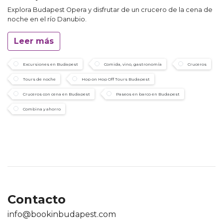
Explora Budapest Opera y disfrutar de un crucero de la cena de
noche en el río Danubio.
Leer más
Excursiones en Budapest
Comida, vino, gastronomía
Cruceros
Tours de noche
Hop on Hop Off Tours Budapest
Cruceros con cena en Budapest
Paseos en barco en Budapest
Combina y ahorro
Contacto
info@bookinbudapest.com