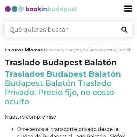
En otros idiomas :
Deutsch
,
Français
,
Italiano
,
Русский
,
English
Traslado Budapest Balatón
Traslados Budapest Balatón
Budapest Balatón Traslado
Privado: Precio fijo, no costo
oculto
Nuestro compromiso
Ofrecemos el transporte privado desde la
ciudad de Budapest al Lago Balatón - Siófok,