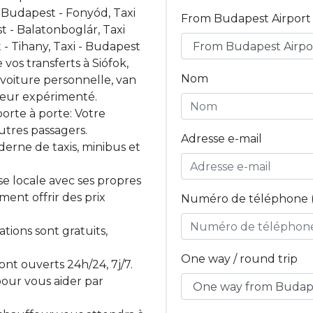
i Budapest - Fonyód, Taxi
From Budapest Airport /
 - Balatonboglár, Taxi
- Tihany, Taxi - Budapest
 vos transferts à Siófok,
Nom
 voiture personnelle, van
teur expérimenté.
porte à porte: Votre
utres passagers.
Adresse e-mail
erne de taxis, minibus et
se locale avec ses propres
ment offrir des prix
Numéro de téléphone (
ations sont gratuits,
One way / round trip
ont ouverts 24h/24, 7j/7.
our vous aider par