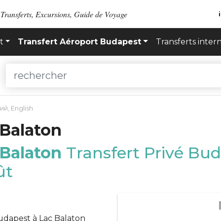
 Transferts, Excursions, Guide de Voyage
t
Transfert Aéroport Budapest
Transferts inter
кий
,
English
 Balaton
 Balaton
Transfert Privé Bud
ût
Budapest à Lac Balaton