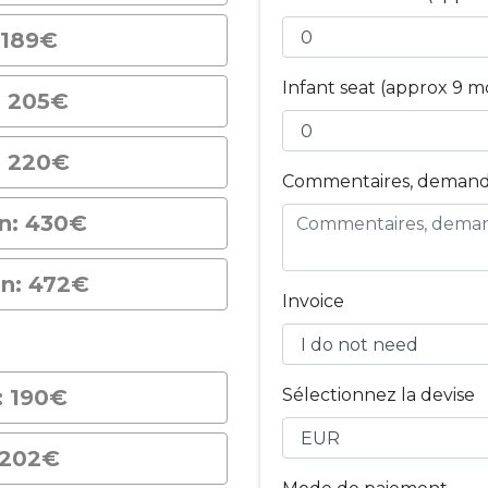
 189€
Infant seat (approx 9 m
: 205€
: 220€
Commentaires, demandes
on: 430€
on: 472€
Invoice
: 190€
Sélectionnez la devise
 202€