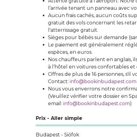
Attente gratuite à l’aéroport: Notre
l’arrivée tenant un panneau avec v
Aucun frais cachés, aucun coûts sup
gratuit des vols concernant les reta
l'atterrissage gratuit.
Sièges pour bébés sur demande (sa
Le paiement est généralement régl
espèces, en euros.
Nos chauffeurs parlent en anglais, il
à l’hôtel en voitures confortables et 
Offres de plus de 16 personnes, s'il 
Contact:
info@bookinbudapest.com
Nous vous enverrons notre confirmat
(Veuillez vérifier votre dossier en Sp
email:
info@bookinbudapest.com
)
Prix - Aller simple
Budapest - Siófok