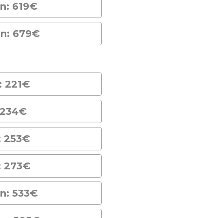
n: 619€
on: 679€
: 221€
 234€
: 253€
: 273€
n: 533€