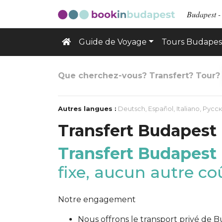
Budapest -
Guide de Voyage
Tours Budapes
Que cherchez-vous? Transfert? Tour?
Autres langues :
Deutsch
,
Español
,
Italiano
,
Русс
Transfert Budapest
Transfert Budapest
fixe, aucun autre co
Notre engagement
Nous offrons le transport privé de 