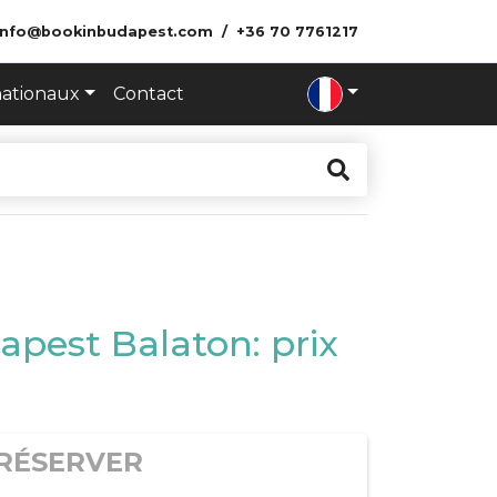
info@bookinbudapest.com
+36 70 7761217
nationaux
Contact
apest Balaton: prix
RÉSERVER