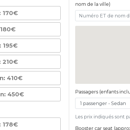
nom de la ville)
: 170€
 180€
: 195€
: 210€
on: 410€
Passagers (enfants inclu
on: 450€
Les prix indiqués sont p
: 178€
Booster car seat (approx