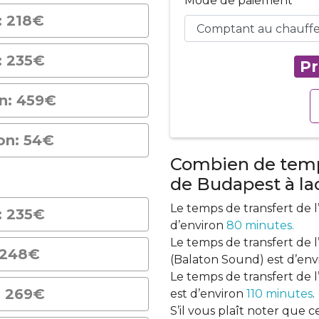
Mode de paiement
: 218€
: 235€
Pr
on: 459€
on: 54€
Combien de temps
de Budapest à la
Le temps de transfert de 
: 235€
d’environ
80 minutes.
Le temps de transfert de 
 248€
(Balaton Sound) est d’en
Le temps de transfert de 
: 269€
est d’environ
110 minutes
.
S’il vous plaît noter que 