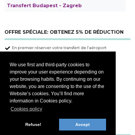
Transfert Budapest - Zagreb
OFFRE SPÉCIALE: OBTENEZ 5% DE RÉDUCTION
En premier réserver votre transfert de l'aéroport
Code de réduction inclus votre confirmation
Sélectionnez votre visite
We use first and third-party cookies to
improve your user experience depending on
Insérez votre code de réduction
your browsing habits. By continuing on our
Choisissez l'option de paiement "5% de remise"
website, you are consenting to the use of the
Payez seulement à l'arrivée
Website’s cookies. You’ll find more
information in Cookies policy.
Excursions Budapest
Cookies policy
Refuse!
Accept
TOUR BUDAPEST, EXCURSION BUDAPEST