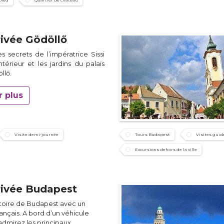
pied
Quartier de château
rivée Gödöllő
s secrets de l’impératrice Sissi
intérieur et les jardins du palais
llő.
r plus
Visite demi-journée
Tours Budapest
Visites guid
Excursions dehors de la ville
privée Budapest
stoire de Budapest avec un
rançais. A bord d’un véhicule
admirez les principaux