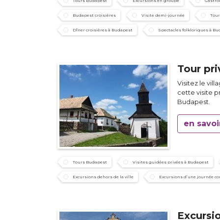
Tours Budapest
Excursions en groupe
Gastro
Budapest croisières
Visite demi-journée
Tour
Dîner croisières à Budapest
Spectacles folkloriques à B
Tour pr
Visitez le vill
cette visite 
Budapest.
en savoi
Tours Budapest
Visites guidées privées à Budapest
Excursions dehors de la ville
Excursions d’une journée c
Excursi