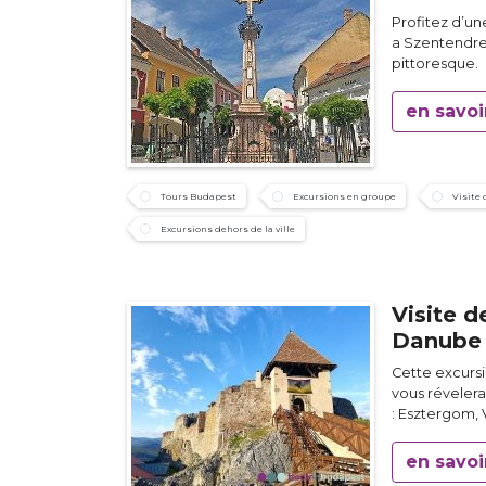
Profitez d’u
a Szentendre,
pittoresque.
en savoi
Tours Budapest
Excursions en groupe
Visite
Excursions dehors de la ville
Visite d
Danube
Cette excursi
vous révelera
: Esztergom,
en savoi