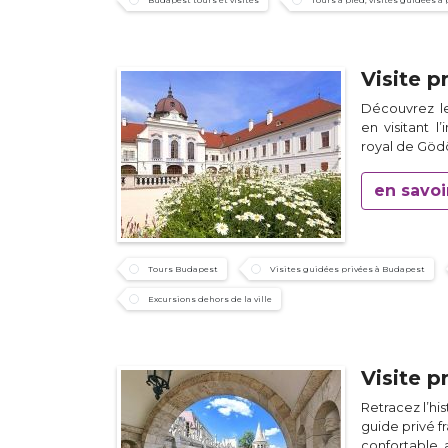
Budapest tours et visites
Tours à pied, visites guidées à 
Visite p
Découvrez le
en visitant l’
royal de Gödö
en savoi
Tours Budapest
Visites guidées privées à Budapest
Excursions dehors de la ville
Visite 
Retracez l’hi
guide privé f
confortable, 