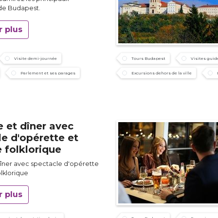
e Budapest.
r plus
Visite demi-journée
Tours Budapest
Visites guid
Parlement et ses parages
Excursions dehors de la ville
e et dîner avec
e d'opérette et
 folklorique
dîner avec spectacle d'opérette
lklorique
r plus