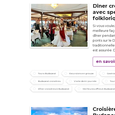
Dîner c
avec sp
folklori
Si vous voule
meilleure fa
dîner pendant
ponts sur le 
traditionnelle
est assurée.
en savoi
Tours Budapest
Excursions en groupe
Gastro
Budapest croisières
Visite demi-journée
Tour
Dîner croisières à Budapest
Meilleures offres à Budapest
Croisièr