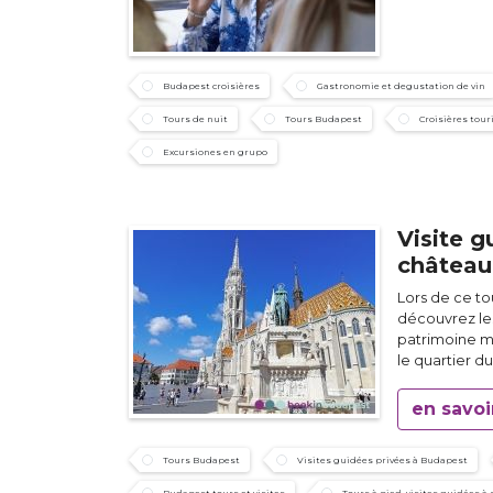
Budapest croisières
Gastronomie et degustation de vin
Tours de nuit
Tours Budapest
Croisières tou
Excursiones en grupo
Visite g
château
Lors de ce to
découvrez les
patrimoine m
le quartier d
en savoi
Tours Budapest
Visites guidées privées à Budapest