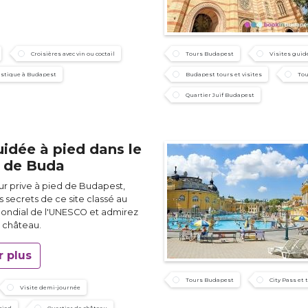
Croisières avec vin ou coctail
Tours Budapest
Visites guid
ristique à Budapest
Budapest tours et visites
Tou
Quartier Juif Budapest
uidée à pied dans le
 de Buda
ur prive à pied de Budapest,
 secrets de ce site classé au
ondial de l'UNESCO et admirez
u château.
r plus
Tours Budapest
City Pass et 
Visite demi-journée