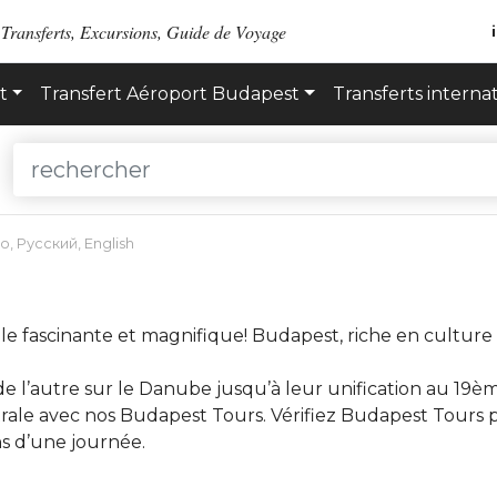
 Transferts, Excursions, Guide de Voyage
t
Transfert Aéroport Budapest
Transferts interna
no
,
Русский
,
English
le fascinante et magnifique! Budapest, riche en culture et 
de l’autre sur le Danube jusqu’à leur unification au 19è
ale avec nos Budapest Tours. Vérifiez Budapest Tours propo
s d’une journée.