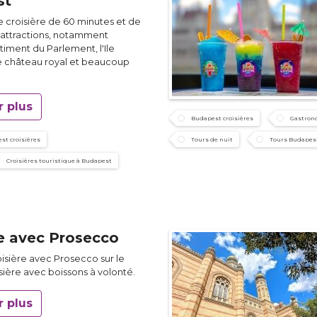
st
e croisière de 60 minutes et de
s attractions, notamment
timent du Parlement, l'Ile
le château royal et beaucoup
r plus
Budapest croisières
Gastrono
st croisières
Tours de nuit
Tours Budapes
Croisières touristique à Budapest
re avec Prosecco
isière avec Prosecco sur le
ière avec boissons à volonté.
r plus