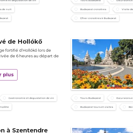
nomie et degustation de vin
Tours Budapest
Excursions 
s de nuit
Budapest croisières
Visite d
udapest
Dîner croisières à Budapest
ivé de Hollókő
age fortifié d’Hollókő lors de
privée de 6 heures au départ de
r plus
Gastronomie et degustation de vin
Tours Budapest
Excursions 
omplète
Budapest tours et visites
Boi
on à Szentendre