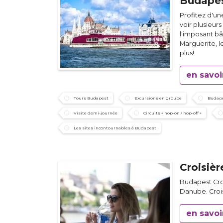
Budape
Profitez d'un
voir plusieur
l'imposant bâ
Marguerite, 
plus!
en savoi
Tours Budapest
Excursions en groupe
Budape
Visite demi-journée
Circuits « hop-on / hop-off »
Les sites incontournables à Budapest
Croisiè
Budapest Cro
Danube. Crois
en savoi