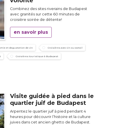
volonté
Combinez des sites riverains de Budapest
avec granités sur cette 60 minutes de
croisière soirée de détente!
en savoir plus
mie et degustation de vin
Croisières avec vin ou coctail
t
Croisières touristique à Budapest
Visite guidée à pied dans le
quartier juif de Budapest
Arpentez le quartier juif à pied pendant 4
heures pour découvrir l’histoire et la culture
juives dans cet ancien ghetto de Budapest.