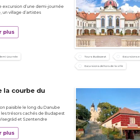
ne excursion d’une demi-journée
 un village d’artistes
r plus
 demi-journée
Tours Budapest
Excursions 
Excursions dehors de la ville
e la courbe du
on paisible le long du Danube
 les trésors cachés de Budapest
 Visegrád et Szentendre
r plus