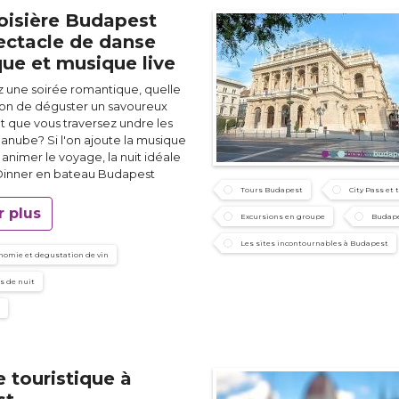
roisière Budapest
ectacle de danse
que et musique live
z une soirée romantique, quelle
çon de déguster un savoureux
 que vous traversez undre les
Danube? Si l'on ajoute la musique
 animer le voyage, la nuit idéale
 Dinner en bateau Budapest
Tours Budapest
City Pass et 
r plus
Excursions en groupe
Budape
Les sites incontournables à Budapest
nomie et degustation de vin
s de nuit
e touristique à