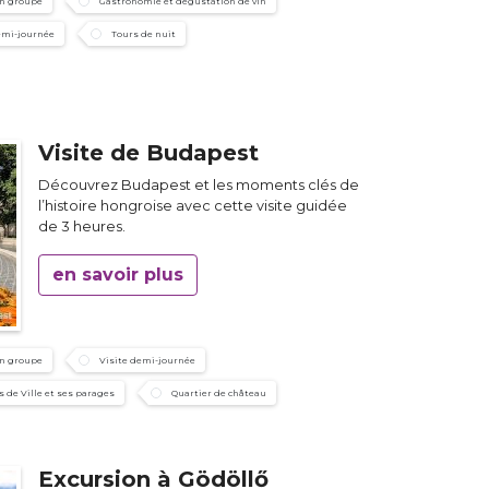
en groupe
Gastronomie et degustation de vin
emi-journée
Tours de nuit
Visite de Budapest
Découvrez Budapest et les moments clés de
l’histoire hongroise avec cette visite guidée
de 3 heures.
en savoir plus
en groupe
Visite demi-journée
s de Ville et ses parages
Quartier de château
Excursion à Gödöllő