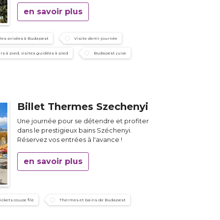
en savoir plus
ées privées à Budapest
Visite demi-journée
rs à pied, visites guidées à pied
Budapest juive
Billet Thermes Szechenyi
Une journée pour se détendre et profiter
dans le prestigieux bains Széchenyi.
Réservez vos entrées à l'avance !
en savoir plus
tickets coupe file
Thermes et bains de Budapest