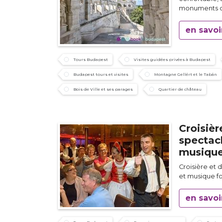
monuments d
en savoi
Tours Budapest
Visites guidées privées à Budapest
Budapest tours et visites
Montagne Gellért et le Tabán
Bois de Ville et ses parages
Quartier de château
Croisièr
spectacl
musique
Croisière et 
et musique fo
en savoi