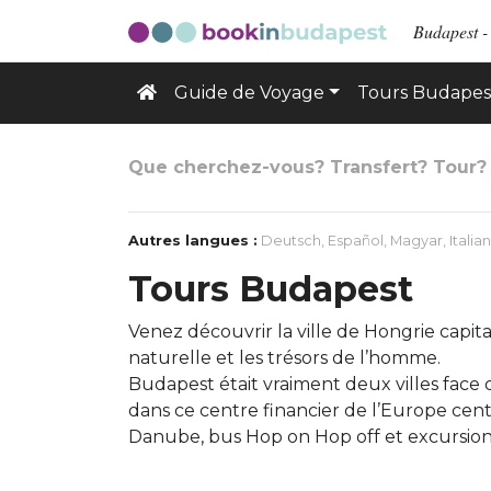
Budapest -
Guide de Voyage
Tours Budapes
Que cherchez-vous? Transfert? Tour?
Autres langues :
Deutsch
,
Español
,
Magyar
,
Italia
Tours Budapest
Venez découvrir la ville de Hongrie capita
naturelle et les trésors de l’homme.
Budapest était vraiment deux villes face 
dans ce centre financier de l’Europe centr
Danube, bus Hop on Hop off et excursion