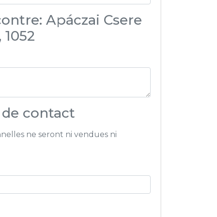
contre: Apáczai Csere
, 1052
 de contact
nelles ne seront ni vendues ni