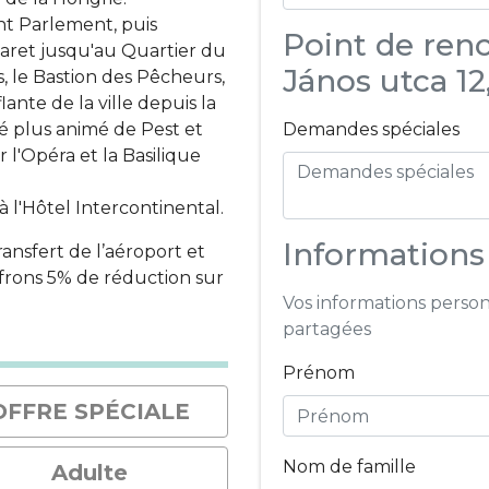
nt Parlement, puis
Point de ren
garet jusqu'au Quartier du
János utca 12
s, le Bastion des Pêcheurs,
ante de la ville depuis la
té plus animé de Pest et
Demandes spéciales
 l'Opéra et la Basilique
à l'Hôtel Intercontinental.
Informations
nsfert de l’aéroport et
frons 5% de réduction sur
Vos informations person
partagées
Prénom
OFFRE SPÉCIALE
Nom de famille
Adulte