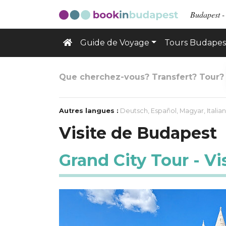
Budapest -
Guide de Voyage
Tours Budapes
Que cherchez-vous? Transfert? Tour?
Autres langues :
Deutsch
,
Español
,
Magyar
,
Italia
Visite de Budapest
Grand City Tour - V