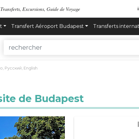
 Transferts, Excursions, Guide de Voyage
t
Transfert Aéroport Budapest
Transferts interna
no
,
Русский
,
English
isite de Budapest