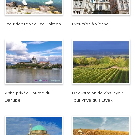
Excursion Privée Lac Balaton
Excursion à Vienne
Visite privée Courbe du
Dégustation de vins Etyek -
Danube
Tour Privé du á Etyek