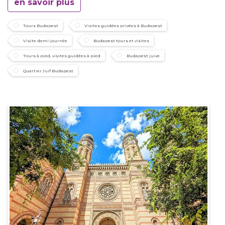
en savoir plus
Tours Budapest
Visites guidées privées à Budapest
Visite demi-journée
Budapest tours et visites
Tours à pied, visites guidées à pied
Budapest juive
Quartier Juif Budapest