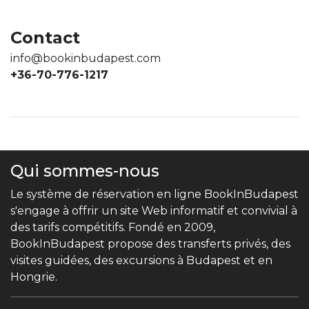
Contact
info@bookinbudapest.com
+36-70-776-1217
Qui sommes-nous
Le système de réservation en ligne BookInBudapest
s'engage à offrir un site Web informatif et convivial à
des tarifs compétitifs. Fondé en 2009,
BookInBudapest propose des transferts privés, des
visites guidées, des excursions à Budapest et en
Hongrie.