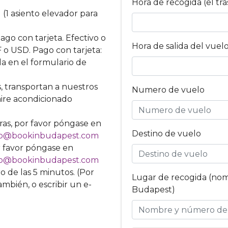
Hora de recogida (el tr
l (1 asiento elevador para
ago con tarjeta. Efectivo o
Hora de salida del vuel
 o USD. Pago con tarjeta:
a en el formulario de
, transportan a nuestros
Numero de vuelo
ire acondicionado
as, por favor póngase en
Destino de vuelo
fo@bookinbudapest.com
r favor póngase en
fo@bookinbudapest.com
 de las 5 minutos. (Por
Lugar de recogida (nom
mbién, o escribir un e-
Budapest)