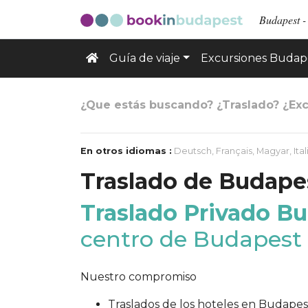
Budapest - 
Guía de viaje
Excursiones Budap
¿Que estás buscando? ¿Traslado? ¿Exc
En otros idiomas :
Deutsch
,
Français
,
Magyar
,
Ita
Traslado de Budape
Traslado Privado B
centro de Budapest
Nuestro compromiso
Traslados de los hoteles en Budapest