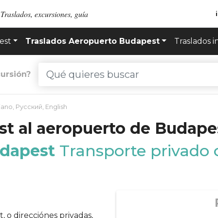
Traslados, excursiones, guía
est
Traslados Aeropuerto Budapest
Traslados i
ursión?
liano
,
Русский
,
English
st al aeropuerto de Budape
udapest
Transporte privado c
, o direcciónes privadas,