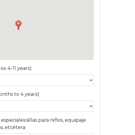
ox 4-11 years)
onths to 4 years)
especiales:sillas para niños, equipaje
as, etcétera