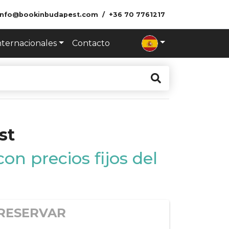
info@bookinbudapest.com
+36 70 7761217
nternacionales
Contacto
st
on precios fijos del
RESERVAR