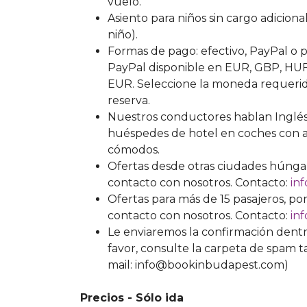
vuelo.
Asiento para niños sin cargo adiciona
niño).
Formas de pago: efectivo, PayPal o p
PayPal disponible en EUR, GBP, HUF
EUR. Seleccione la moneda requerid
reserva.
Nuestros conductores hablan Inglés
huéspedes de hotel en coches con a
cómodos.
Ofertas desde otras ciudades húngar
contacto con nosotros. Contacto:
in
Ofertas para más de 15 pasajeros, po
contacto con nosotros. Contacto:
in
Le enviaremos la confirmación dentro
favor, consulte la carpeta de spam ta
mail: info@bookinbudapest.com)
Precios - Sólo ida