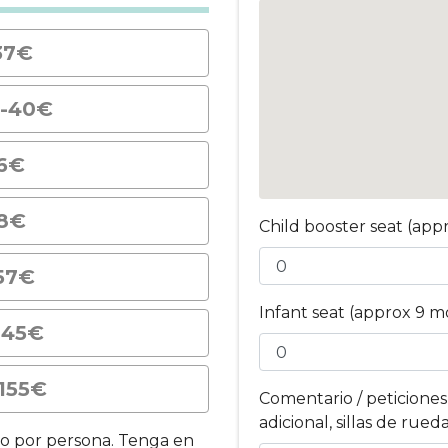
37€
9-40€
46€
48€
Child booster seat (appr
 57€
Infant seat (approx 9 m
145€
 155€
Comentario / peticiones 
adicional, sillas de rued
no por persona. Tenga en